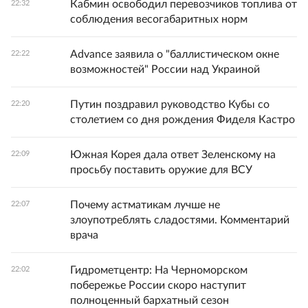
Кабмин освободил перевозчиков топлива от
22:32
соблюдения весогабаритных норм
Advance заявила о "баллистическом окне
22:22
возможностей" России над Украиной
Путин поздравил руководство Кубы со
22:20
столетием со дня рождения Фиделя Кастро
Южная Корея дала ответ Зеленскому на
22:09
просьбу поставить оружие для ВСУ
Почему астматикам лучше не
22:07
злоупотреблять сладостями. Комментарий
врача
Гидрометцентр: На Черноморском
22:02
побережье России скоро наступит
полноценный бархатный сезон