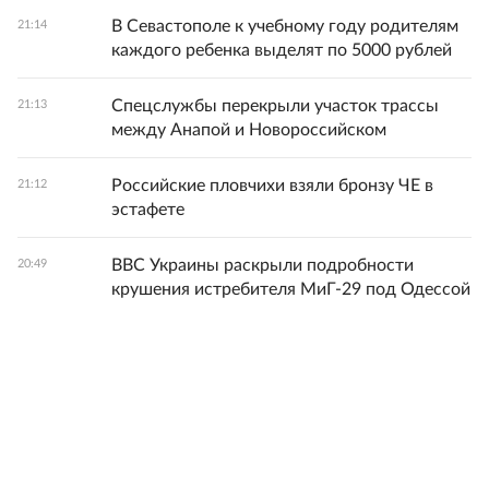
В Севастополе к учебному году родителям
21:14
каждого ребенка выделят по 5000 рублей
Спецслужбы перекрыли участок трассы
21:13
между Анапой и Новороссийском
Российские пловчихи взяли бронзу ЧЕ в
21:12
эстафете
ВВС Украины раскрыли подробности
20:49
крушения истребителя МиГ-29 под Одессой
Решение Верховного суда о снятии "Яблока"
20:49
пока не влечет изменений в бюллетене
Узбекистан направил в РФ спецгруппу
20:42
после гибели восьми граждан от удара ВСУ
в Нижнекамске