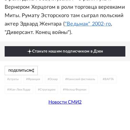
Вернером Херцогом в роли торговца веревками
Миты. Румату Эсторского там сыграл польский
актер Эдвард Жентара (
"Ведьмак" 2002-го
,
"Диверсант. Конец войны").
Станьте нашим подписчиком в Дзен
ПОДЕЛИТЬСЯ
#
утраты
#
Франция
#
Оскар
#
Каннский фестиваль
#
BAFTA
#
Жан-Люк Годар
#
Стругацкие
#
Милош Форман
Новости СМИ2