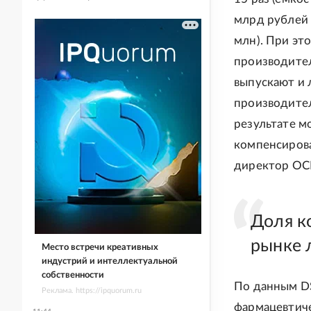
млрд рублей у
млн). При эт
производител
выпускают и л
производител
результате м
компенсирова
директор ОС
Доля к
рынке 
Место встречи креативных
индустрий и интеллектуальной
собственности
По данным DS
Реклама. https://ipquorum.ru
фармацевтиче