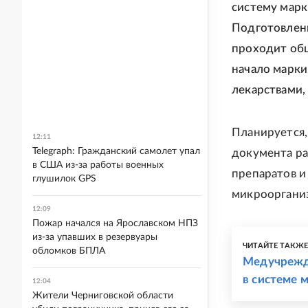
систему марк
Подготовленн
проходит общ
начало марки
лекарствами,
Планируется,
12:11
Telegraph: Гражданский самолет упал
документа ра
в США из-за работы военных
препаратов и
глушилок GPS
микрооргани
12:09
Пожар начался на Ярославском НПЗ
из-за упавших в резервуары
ЧИТАЙТЕ ТАКЖ
обломков БПЛА
Медучрежде
в системе 
12:04
Жители Черниговской области