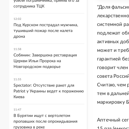
убили пограничника, приняв его за
сотрудника ТЦК
"Доля фальси
лекарственно
12:02
системной ра
Под Курском пострадал мужчина,
тушивший пожар после налета
подлежат обя
дрона
активных доб
11:58
может и треб
Собянин: Завершена реставрация
гарантией бе
Церкви Ильи Пророка на
Новгородском подворье
говорит член
совета Росси
11:55
Считаю, чем 
Spectator: Отсутствие ракет для
Patriot у Украины ведет к поражению
тем в дальне
Киева
маркировку Б
11:47
В Бурятии ищут с вертолетом
Аптечный сег
пропавших после опрокидывания
грузовика в реке
15 раз (емко