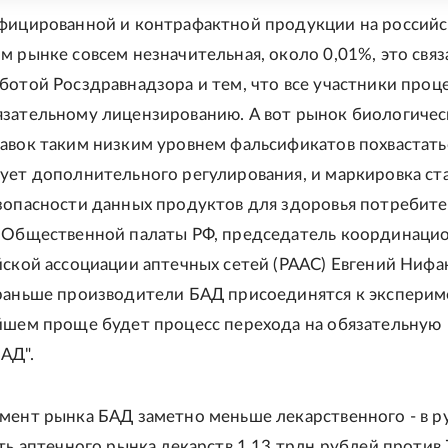
фицированной и контрафактной продукции на россий
м рынке совсем незначительная, около 0,01%, это связ
ботой Росздравнадзора и тем, что все участники проц
зательному лицензированию. А вот рынок биологичес
авок таким низким уровнем фальсификатов похвастать
ует дополнительного регулирования, и маркировка ст
зопасности данных продуктов для здоровья потребител
 Общественной палаты РФ, председатель координаци
йской ассоциации аптечных сетей (РААС) Евгений Нифан
раньше производители БАД присоединятся к эксперим
йшем проще будет процесс перехода на обязательную
АД".
мент рынка БАД заметно меньше лекарственного - в ру
сть аптечного рынка лекарств 1,13 трлн рублей против 