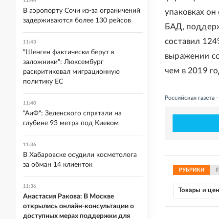
11:44
В аэропорту Сочи из-за ограничений
упаковках он
задерживаются более 130 рейсов
БАД, поддерж
составил 12
11:43
"Шенген фактически берут в
выражении со
заложники": Люксембург
чем в 2019 го
раскритиковал миграционную
политику ЕС
Российская газета
11:40
"АиФ": Зеленского спрятали на
глубине 93 метра под Киевом
11:36
В Хабаровске осудили косметолога
за обман 14 клиенток
РУБРИКИ
11:36
Товары и це
Анастасия Ракова: В Москве
открылись онлайн-консультации о
доступных мерах поддержки для