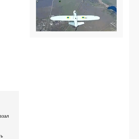
азал
ть