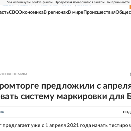
Мы используем cookie-файлы. Продолжая пользоваться сайтом, вы принимаете
Г-НЕДЕЛЯ
РОДИНА
ПРИЛОЖЕНИЯ
СОЮЗ
НОВОСТИ
асть
СВО
Экономика
В регионах
В мире
Происшествия
Общес
9:00
ЭКОНОМИКА
ромторге предложили с апрел
овать систему маркировки для
ва
ПОД
предлагает уже с 1 апреля 2021 года начать тестиров