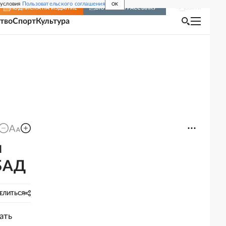
 условия
Пользовательского соглашения
OK
Войти
ПОДПИСКА
НА ИЗДАНИЕ
ВКЛЮЧИТЬ РАССЫЛКУ
тво
Спорт
Культура
я
 БАД
ЕЛИТЬСЯ
ать