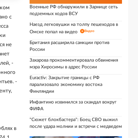
Военные РФ обнаружили в Зарнице сеть
ском
подземных ходов ВСУ
ано с
Наезд легковушки на толпу пешеходов в
есса
Видео
Омске попал на видео
ки
Британия расширила санкции против
ся не
России
анет
Захарова прокомментировала обвинения
ей, -
мэра Хиросимы в адрес России
онного
Euractiv: Закрытие границы с РФ
тьев. -
парализовало экономику востока
енту,
Финляндии
Инфантино извинился за скандал вокруг
ФИФА
"Сюжет блокбастера": Боец СВО выжил
после удара молнии и встречи с медведем
блях в
74,1