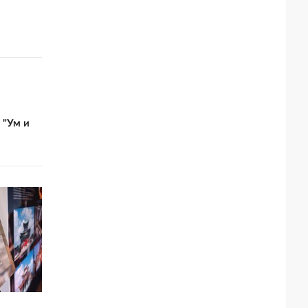
 "Ум и