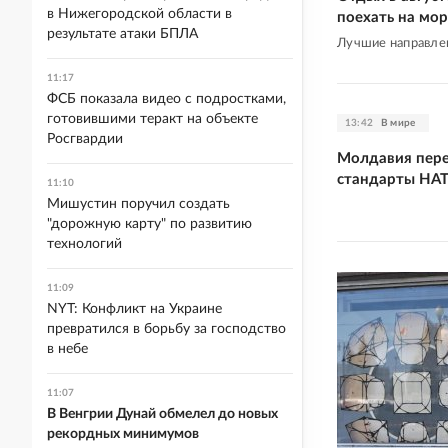
в Нижегородской области в
поехать на мор
результате атаки БПЛА
Лучшие направле
11:17
ФСБ показала видео с подростками,
готовившими теракт на объекте
13:42
В мире
Росгвардии
Молдавия пере
стандарты НАТ
11:10
Мишустин поручил создать
"дорожную карту" по развитию
технологий
11:09
NYT: Конфликт на Украине
превратился в борьбу за господство
в небе
11:07
В Венгрии Дунай обмелел до новых
рекордных минимумов