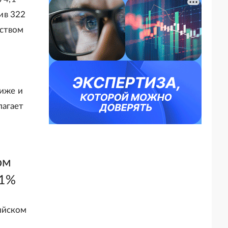
тив 322
еством
ниже и
лагает
ом
01%
ийском