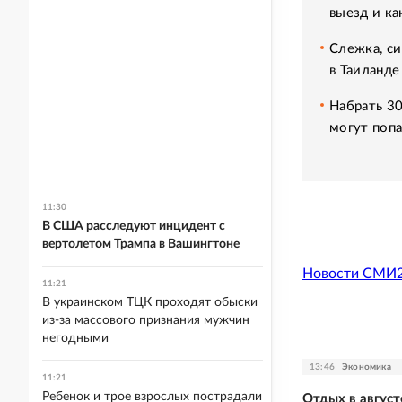
выезд и ка
Слежка, си
в Таиланде
Набрать 30
могут попа
11:30
В США расследуют инцидент с
вертолетом Трампа в Вашингтоне
Новости СМИ
11:21
В украинском ТЦК проходят обыски
из-за массового признания мужчин
негодными
13:46
Экономика
11:21
Ребенок и трое взрослых пострадали
Отдых в август