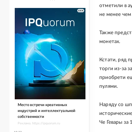
отметили в а
не менее чем
Также предст
монетах.
Кстати, ряд 
торги из-за 
приобрети е
пулями.
Наряду со шп
Место встречи креативных
индустрий и интеллектуальной
исторические
собственности
Че Гевары за
Реклама. https://ipquorum.ru