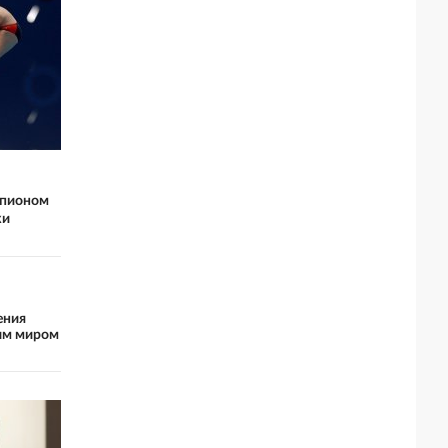
мпионом
ки
ения
им миром