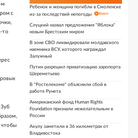
ом
Ребенок и женщина погибли в Смоленске
ром с
Видео
из-за последствий непогоды
очки,
Слуцкий назвал предложения "Яблока"
а-то
новым Брестским миром
В зоне СВО ликвидировали молдавского
наемника ВСУ, которого награждал
Залужный
ерес
Путин разрешил приватизацию аэропорта
Шереметьево
фровых
В "Ростелекоме" объяснили сбой в
работе Рунета
Американский фонд Human Rights
 Зуб
Foundation признали нежелательным в
бразом,
России
, чтобы
Акулу заметили в 36 километрах от
Владивостока