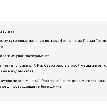
читают
вому суточному полету в космос: Что испытал Герман Титов 
ти
Хиросиму ради эксперимента
тями мы справимся": Как Севастополь второй месяц живет с
ями в подаче света
 лучше не вспоминать": Ростовский врач-реаниматолог расск
помогал пострадавшим в Геленджике