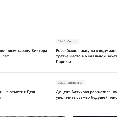
22:42
Спорт
ночному тарану Виктора
Российские прыгуны в воду зан
5 лет
третье место в медальном зачет
Париже
22:22
Экономика
дные отметит День
Доцент Алтухова рассказала, к
а
увеличить размер будущей пен