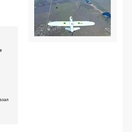
в
азал