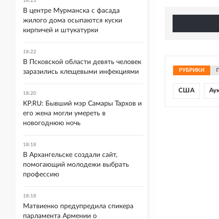
18:23
В центре Мурманска с фасада
жилого дома осыпаются куски
кирпичей и штукатурки
18:22
В Псковской области девять человек
РУБРИКИ
заразились клещевыми инфекциями
США
Ау
18:20
KP.RU: Бывший мэр Самары Тархов и
его жена могли умереть в
новогоднюю ночь
18:18
В Архангельске создали сайт,
помогающий молодежи выбрать
профессию
18:18
Матвиенко предупредила спикера
парламента Армении о