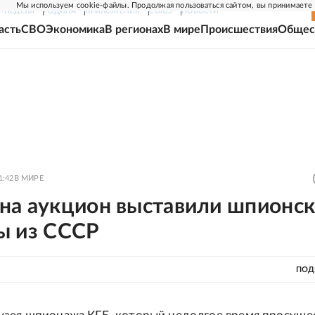
Мы используем cookie-файлы. Продолжая пользоваться сайтом, вы принимаете
Г-НЕДЕЛЯ
РОДИНА
ПРИЛОЖЕНИЯ
СОЮЗ
НОВОСТИ
асть
СВО
Экономика
В регионах
В мире
Происшествия
Общес
1:42
В МИРЕ
на аукцион выставили шпионс
ы из СССР
ПОД