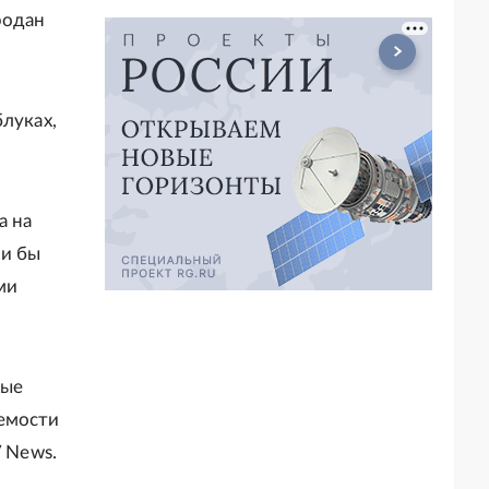
родан
луках,
а на
ли бы
ми
рые
аемости
V News.