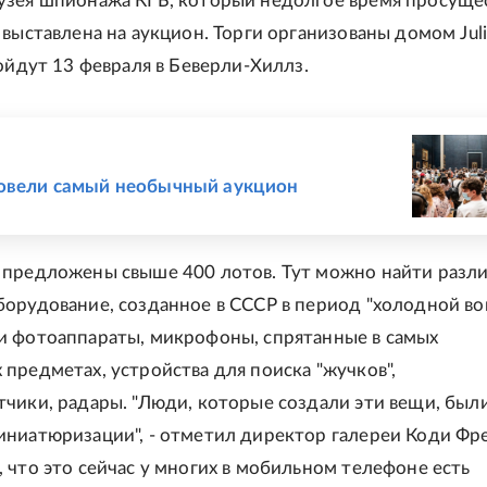
зея шпионажа КГБ, который недолгое время просуще
выставлена на аукцион. Торги организованы домом Juli
ройдут 13 февраля в Беверли-Хиллз.
Е
овели самый необычный аукцион
предложены свыше 400 лотов. Тут можно найти разл
орудование, созданное в СССР в период "холодной во
 фотоаппараты, микрофоны, спрятанные в самых
предметах, устройства для поиска "жучков",
чики, радары. "Люди, которые создали эти вещи, был
ниатюризации", - отметил директор галереи Коди Фр
 что это сейчас у многих в мобильном телефоне есть