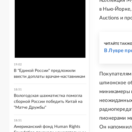
Коллекция Му
в Нью-Йорке, 
Auctions и п
ЧИТАЙТЕ ТАКЖ
В Лувре пр
19:02
В "Единой России" предложили
Покупателям 
ввести доплаты врачам-наставникам
шпионское об
18:51
миникамеры и
Вологодская шахматистка помогла
неожиданных 
сборной России победить Китай на
"Матче Дружбы"
радиопередат
пионерами ми
18:51
Он напомнил,
Американский фонд Human Rights