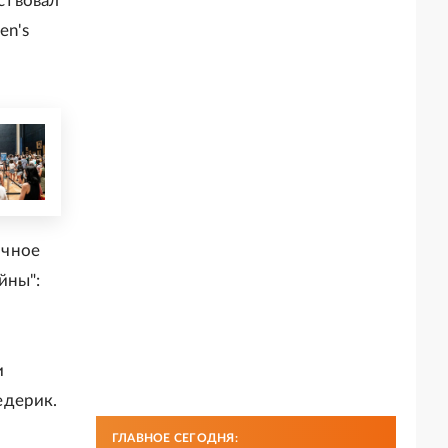
ствовал
en's
ичное
йны":
и
едерик.
ГЛАВНОЕ СЕГОДНЯ: