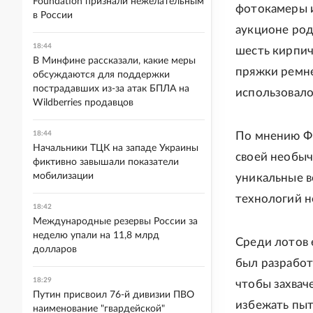
Foundation признали нежелательным
фотокамеры и
в России
аукционе род
18:44
шесть кирпич
В Минфине рассказали, какие меры
пряжки ремней
обсуждаются для поддержки
пострадавших из-за атак БПЛА на
использовало
Wildberries продавцов
18:44
По мнению Ф
Начальники ТЦК на западе Украины
своей необыч
фиктивно завышали показатели
мобилизации
уникальные в
технологий не
18:42
Международные резервы России за
неделю упали на 11,8 млрд
Среди лотов 
долларов
был разработ
18:29
чтобы захвач
Путин присвоил 76-й дивизии ПВО
избежать пы
наименование "гвардейской"