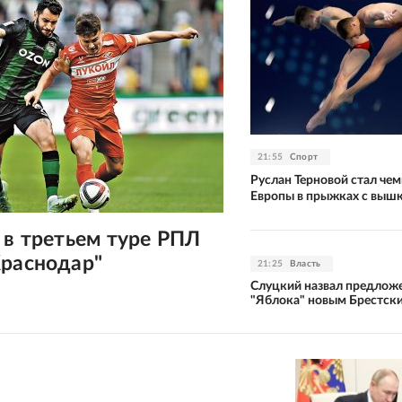
21:55
Спорт
Руслан Терновой стал че
Европы в прыжках с выш
 в третьем туре РПЛ
Краснодар"
21:25
Власть
Слуцкий назвал предлож
"Яблока" новым Брестск