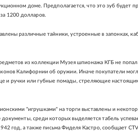
укционном доме. Предполагается, что это зуб будет п
 за 1200 долларов.
авлены различные тайники, устроенные в запонках, каб
предметов из коллекции Музея шпионажа КГБ не попал
законов Калифорнии об оружии. Иначе покупатели мог
ще и ручки или губные помады, стреляющие настоящи
ионскими "игрушками" на торги выставлены и некото
 документы, среди которых выделяется табель успев
 1942 год, а также письма Фиделя Кастро, сообщает CT