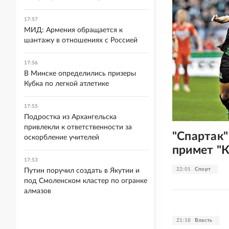
17:57
МИД: Армения обращается к
шантажу в отношениях с Россией
17:56
В Минске определились призеры
Кубка по легкой атлетике
17:55
Подростка из Архангельска
привлекли к ответственности за
"Спартак"
оскорбление учителей
примет "
17:53
22:01
Спорт
Путин поручил создать в Якутии и
под Смоленском кластер по огранке
алмазов
21:18
Власть