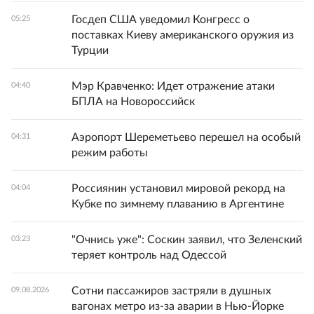
Госдеп США уведомил Конгресс о
05:25
поставках Киеву американского оружия из
Турции
Мэр Кравченко: Идет отражение атаки
04:40
БПЛА на Новороссийск
Аэропорт Шереметьево перешел на особый
04:31
режим работы
Россиянин установил мировой рекорд на
04:04
Кубке по зимнему плаванию в Аргентине
"Очнись уже": Соскин заявил, что Зеленский
03:23
теряет контроль над Одессой
Сотни пассажиров застряли в душных
09.08.2026
вагонах метро из-за аварии в Нью-Йорке