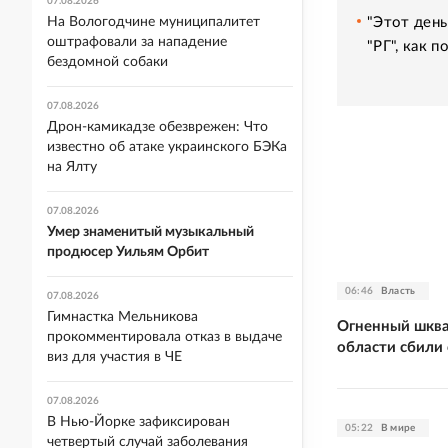
07.08.2026
"Этот день
На Вологодчине муниципалитет
оштрафовали за нападение
"РГ", как 
бездомной собаки
07.08.2026
Дрон-камикадзе обезврежен: Что
известно об атаке украинского БЭКа
на Ялту
07.08.2026
Умер знаменитый музыкальный
продюсер Уильям Орбит
06:46
Власть
07.08.2026
Гимнастка Мельникова
Огненный шква
прокомментировала отказ в выдаче
области сбили
виз для участия в ЧЕ
07.08.2026
В Нью-Йорке зафиксирован
05:22
В мире
четвертый случай заболевания