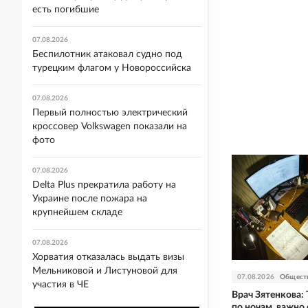
есть погибшие
07.08.2026
Беспилотник атаковал судно под
турецким флагом у Новороссийска
07.08.2026
Первый полностью электрический
кроссовер Volkswagen показали на
фото
07.08.2026
Delta Plus прекратила работу на
Украине после пожара на
крупнейшем складе
07.08.2026
Хорватия отказалась выдать визы
Мельниковой и Листуновой для
07.08.2026
Общест
участия в ЧЕ
Врач Зятенкова: 
по ночам, важно 