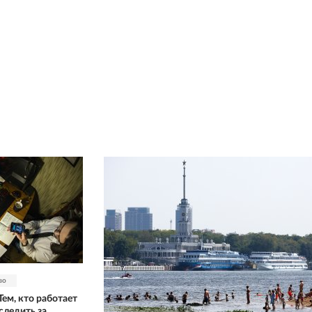
во
Тем, кто работает
следить за