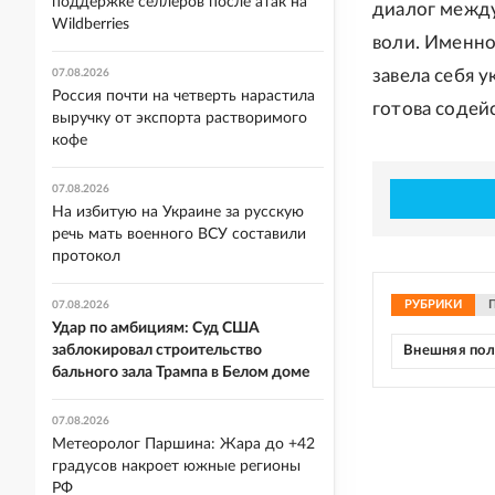
поддержке селлеров после атак на
диалог между
Wildberries
воли. Именно
завела себя у
07.08.2026
Россия почти на четверть нарастила
готова содейс
выручку от экспорта растворимого
кофе
07.08.2026
На избитую на Украине за русскую
речь мать военного ВСУ составили
протокол
РУБРИКИ
07.08.2026
Удар по амбициям: Суд США
заблокировал строительство
Внешняя по
бального зала Трампа в Белом доме
07.08.2026
Метеоролог Паршина: Жара до +42
градусов накроет южные регионы
РФ