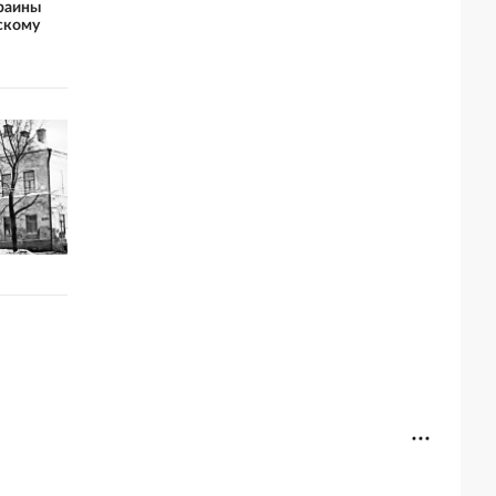
раины
скому