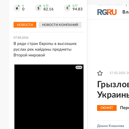
СВЕЖИЙ НОМЕР
Р
0
0.75
0.77
07.08.2026
0
82.16
94.83
Вл
В Минздраве рекомендовали
включить в перечень важнейших
лекарств пять препаратов
НОВОСТИ
НОВОСТИ КОМПАНИЙ
07.08.2026
В ряде стран Европы в высохших
руслах рек найдены предметы
Второй мировой
17.02.2021 2
Грызлов
Украин
Пер
СЮЖЕТ
Диана Ковалева