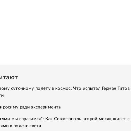
читают
вому суточному полету в космос: Что испытал Герман Титов 
ти
Хиросиму ради эксперимента
тями мы справимся": Как Севастополь второй месяц живет с
ями в подаче света