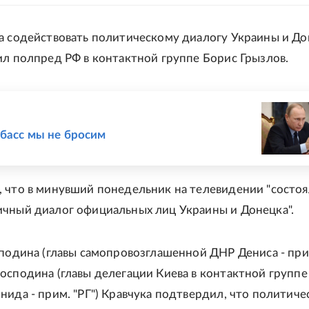
а содействовать политическому диалогу Украины и До
ил полпред РФ в контактной группе Борис Грызлов.
Е
басс мы не бросим
 что в минувший понедельник на телевидении "состоя
чный диалог официальных лиц Украины и Донецка".
сподина (главы самопровозглашенной ДНР Дениса - прим
осподина (главы делегации Киева в контактной группе
нида - прим. "РГ") Кравчука подтвердил, что политиче