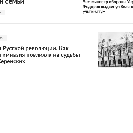
й семьи
Экс-министр обороны Ук
Федоров выдвинул Зелен
ультиматум
я
во
 Русской революции. Как
гимназия повлияла на судьбы
Керенских