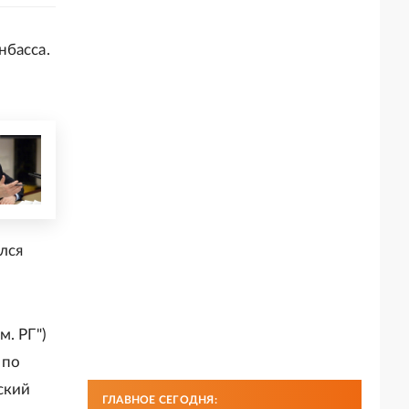
нбасса.
лся
. РГ")
 по
ский
ГЛАВНОЕ СЕГОДНЯ: