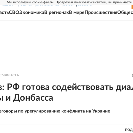
Мы используем cookie-файлы. Продолжая пользоваться сайтом, вы принимаете
Г-НЕДЕЛЯ
РОДИНА
ПРИЛОЖЕНИЯ
СОЮЗ
НОВОСТИ
асть
СВО
Экономика
В регионах
В мире
Происшествия
Общес
0:58
ВЛАСТЬ
: РФ готова содействовать диа
ы и Донбасса
еговоры по урегулированию конфликта на Украине
ПОД