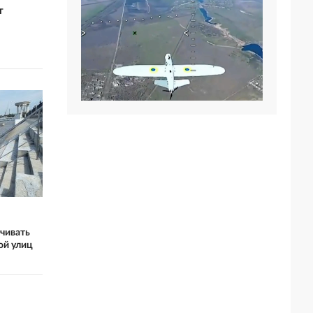
т
ачивать
ой улиц