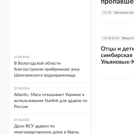
пропавше
03:39
Происшестви
08.08.2026
Общест
Отцы и дети
симбирская 
07.08.2026
Ульяновых-
В Вологодской области
благоустроили прибрежную зону
Шекснинского водохранилища
07.08.2026
Atlantic: Маск отказывает Украине в
использовании Starlink для ударов по
России
07.08.2026
Дрон ВСУ ударил по
многоквартирному дому в Керчи,