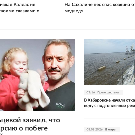
извал Каллас не
На Сахалине пес спас хозяина о
своими сказками о
медведя
03:16
Происшествия
В Хабаровске начали отк
воду с подтопленных рек
цевой заявил, что
ерсию о побеге
08.08.2026
В мире