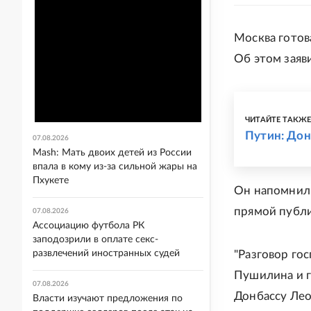
Москва готов
Об этом заяв
ЧИТАЙТЕ ТАКЖ
Путин: Дон
07.08.2026
Mash: Мать двоих детей из России
впала в кому из-за сильной жары на
Пхукете
Он напомнил,
прямой публи
07.08.2026
Ассоциацию футбола РК
заподозрили в оплате секс-
развлечений иностранных судей
"Разговор го
Пушилина и г
07.08.2026
Донбассу Лео
Власти изучают предложения по