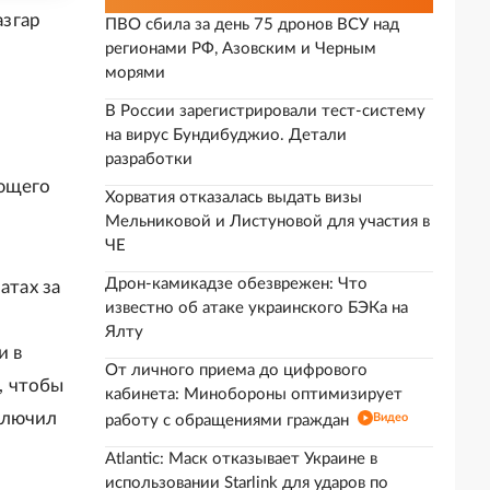
азгар
ПВО сбила за день 75 дронов ВСУ над
регионами РФ, Азовским и Черным
морями
В России зарегистрировали тест-систему
о
на вирус Бундибуджио. Детали
разработки
ующего
Хорватия отказалась выдать визы
Мельниковой и Листуновой для участия в
ЧЕ
Дрон-камикадзе обезврежен: Что
тах за
известно об атаке украинского БЭКа на
,
Ялту
и в
От личного приема до цифрового
, чтобы
кабинета: Минобороны оптимизирует
ключил
Видео
работу с обращениями граждан
Atlantic: Маск отказывает Украине в
использовании Starlink для ударов по