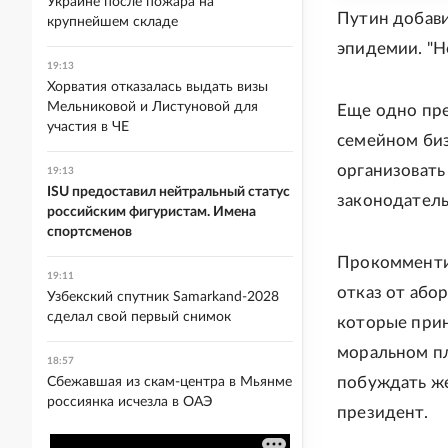
Украине после пожара на
Путин добавил
крупнейшем складе
эпидемии. "Н
19:13
Хорватия отказалась выдать визы
Мельниковой и Листуновой для
Еще одно пр
участия в ЧЕ
семейном биз
организовать
19:13
ISU предоставил нейтральный статус
законодатель
российским фигуристам. Имена
спортсменов
Прокомменти
19:11
отказ от абор
Узбекский спутник Samarkand-2028
сделал свой первый снимок
которые прин
моральном пла
18:57
побуждать же
Сбежавшая из скам-центра в Мьянме
россиянка исчезла в ОАЭ
президент.