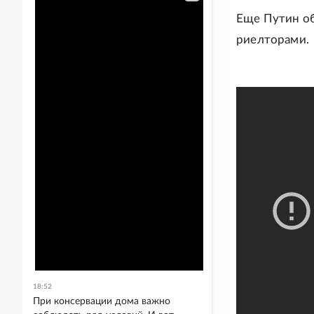
Еще Путин об
риелторами.
18:52
При консервации дома важно