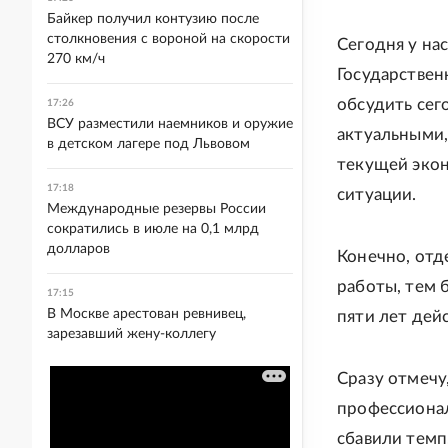
Байкер получил контузию после
столкновения с вороной на скорости
Сегодня у на
270 км/ч
Государствен
обсудить сег
17:26
ВСУ разместили наемников и оружие
актуальными,
в детском лагере под Львовом
текущей эко
17:18
ситуации.
Международные резервы России
сократились в июле на 0,1 млрд
долларов
Конечно, отд
работы, тем б
17:15
В Москве арестован ревнивец,
пяти лет дей
зарезавший жену-коллегу
Сразу отмечу
профессионал
сбавили темп