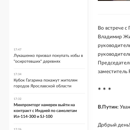
Во встрече с
Владимир Жи
руководитель
17:47
руководитель
Лукашенко призвал покупать избы в
"осиротевших" деревнях
Председатель
заместитель 
17:34
Кубок Гагарина покажут жителям
городов Ярославской области
* * *
17:32
Минпромторг намерен выйти на
В.Путин:
Ува
контракт с Индией по самолетам
Ил-114-300 и SJ-100
Добрый день
17:26