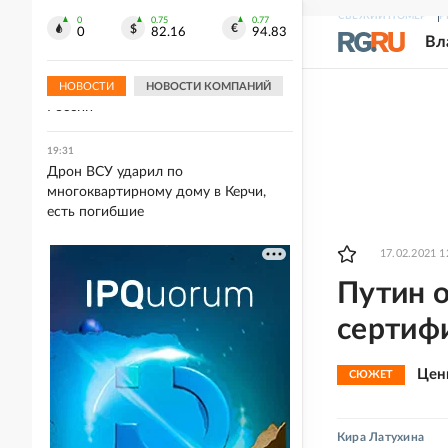
Шекснинского водохранилища
СВЕЖИЙ НОМЕР
Р
0
0.75
0.77
0
82.16
94.83
Вл
19:34
Atlantic: Маск отказывает Украине в
использовании Starlink для ударов по
НОВОСТИ
НОВОСТИ КОМПАНИЙ
России
19:31
Дрон ВСУ ударил по
многоквартирному дому в Керчи,
есть погибшие
17.02.2021 1
Путин 
сертиф
Цен
СЮЖЕТ
Кира Латухина