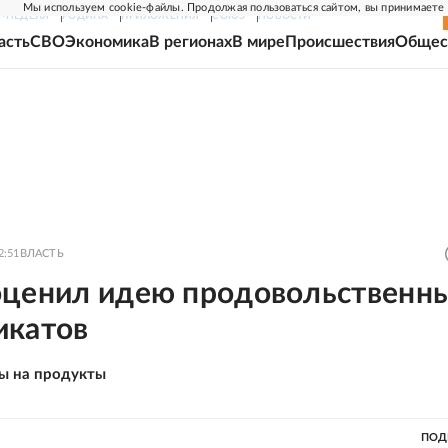
Мы используем cookie-файлы. Продолжая пользоваться сайтом, вы принимаете
Г-НЕДЕЛЯ
РОДИНА
ПРИЛОЖЕНИЯ
СОЮЗ
НОВОСТИ
асть
СВО
Экономика
В регионах
В мире
Происшествия
Общес
2:51
ВЛАСТЬ
оценил идею продовольственн
икатов
ы на продукты
ПОД