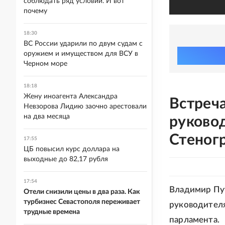
соблюдать ряд условий. И вот
почему
18:30
ВС России ударили по двум судам с
оружием и имуществом для ВСУ в
Черном море
18:18
Жену иноагента Александра
Встреч
Невзорова Лидию заочно арестовали
на два месяца
руково
Стеног
17:55
ЦБ повысил курс доллара на
выходные до 82,17 рубля
17:54
Владимир Пут
Отели снизили цены в два раза. Как
турбизнес Севастополя переживает
руководител
трудные времена
парламента.