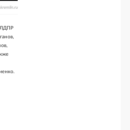
kremlin.ru
и ЛДПР
ганов,
ов,
акже
иенко.