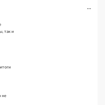
е
, так и
 итоги
о не