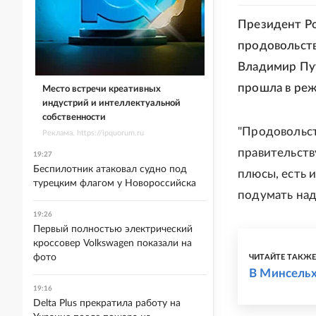
Президент Ро
продовольств
Владимир Пут
прошла в ре
Место встречи креативных
индустрий и интеллектуальной
собственности
"Продовольст
Реклама. https://ipquorum.ru
правительству
19:27
Беспилотник атаковал судно под
плюсы, есть 
турецким флагом у Новороссийска
подумать над
19:26
Первый полностью электрический
кроссовер Volkswagen показали на
фото
ЧИТАЙТЕ ТАКЖ
В Минсельх
19:16
Delta Plus прекратила работу на