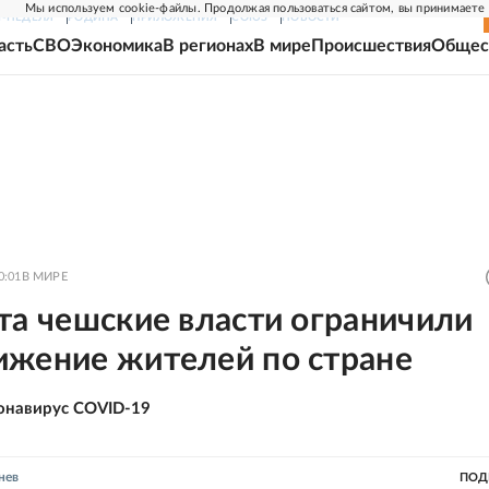
Мы используем cookie-файлы. Продолжая пользоваться сайтом, вы принимаете
Г-НЕДЕЛЯ
РОДИНА
ПРИЛОЖЕНИЯ
СОЮЗ
НОВОСТИ
асть
СВО
Экономика
В регионах
В мире
Происшествия
Общес
0:01
В МИРЕ
та чешские власти ограничили
ижение жителей по стране
онавирус COVID-19
нев
ПОД