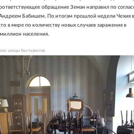
соответствующее обращение Земан направил по согла
 Андреем Бабишем. По итогам прошлой недели Чехия 
сто в мире по количеству новых случаев заражения в
 миллион населения.
хии: улицы без туристов