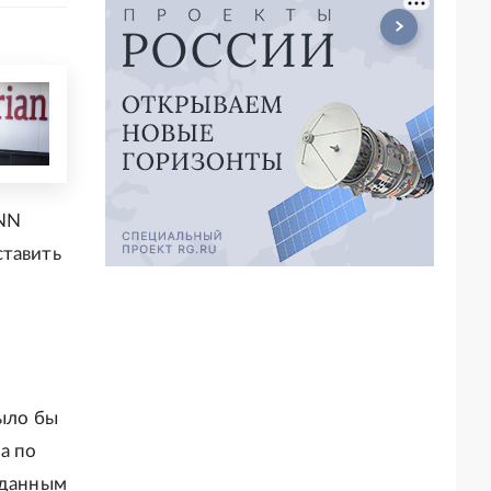
CNN
ставить
было бы
а по
 данным