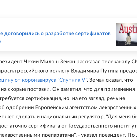
Е
е договорились о разработке сертификатов
и
резидент Чехии Милош Земан рассказал телеканалу 
опросил российского коллегу Владимира Путина предо
кцину от коронавируса "Спутник V"
. Земан сказал, что
 на скорые поставки. Он заметил, что для применения
ребуется сертификация, но, на его взгляд, речь не
об одобрении Европейским агентством лекарственных
 может сделать и национальный регулятор. "Для меня 
остаточно сертификата от Государственного институт
лекарственными препаратами", - указал президент. По