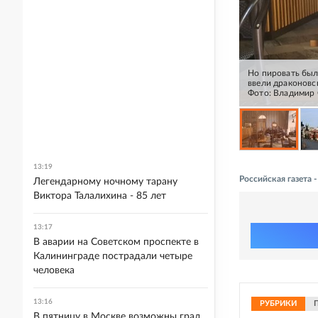
Но пировать был
ввели драконовск
Фото: Владимир 
13:19
Российская газета
Легендарному ночному тарану
Виктора Талалихина - 85 лет
13:17
В аварии на Советском проспекте в
Калининграде пострадали четыре
человека
13:16
РУБРИКИ
В пятницу в Москве возможны град,