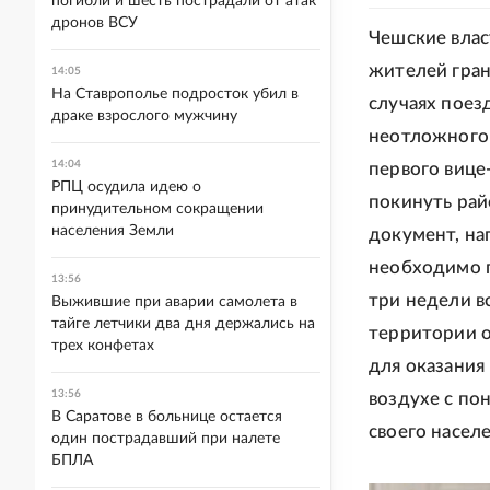
погибли и шесть пострадали от атак
дронов ВСУ
Чешские влас
жителей гран
14:05
На Ставрополье подросток убил в
случаях поез
драке взрослого мужчину
неотложного 
14:04
первого вице
РПЦ осудила идею о
покинуть ра
принудительном сокращении
населения Земли
документ, на
необходимо п
13:56
три недели в
Выжившие при аварии самолета в
тайге летчики два дня держались на
территории о
трех конфетах
для оказания
13:56
воздухе с по
В Саратове в больнице остается
своего насел
один пострадавший при налете
БПЛА