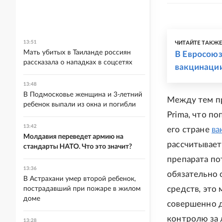
13:51
ЧИТАЙТЕ ТАКЖ
Мать убитых в Таиланде россиян
В Евросоюз
рассказала о нападках в соцсетях
вакцинаци
13:48
В Подмосковье женщина и 3-летний
Между тем п
ребенок выпали из окна и погибли
Prima, что п
13:42
его стране
ва
Молдавия переведет армию на
рассчитывает
стандарты НАТО. Что это значит?
препарата пот
13:36
обязательно 
В Астрахани умер второй ребенок,
средств, это
пострадавший при пожаре в жилом
доме
совершенно д
контролю за 
13:28