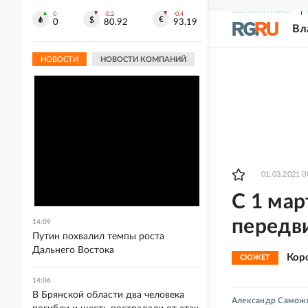
СВЕЖИЙ НОМЕР
Р
0
-0.2
-0.4
0
80.92
93.19
Вл
НОВОСТИ
НОВОСТИ КОМПАНИЙ
01.03.2021 0
С 1 мар
передв
14:09
Путин похвалил темпы роста
Дальнего Востока
Кор
СЮЖЕТ
14:06
В Брянской области два человека
Александр Самож