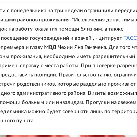
ти с понедельника на три недели ограничили передв
ицами районов проживания. "Исключения допустимы 
док на работу, оказания помощи близким, а также
посещения госучреждений и врачей", - цитирует
ТАСС
-премьера и главу МВД Чехии Яна Гамачека. Для того ч
йоны проживания, необходимо иметь разрешительный
пример, справку с места работы. При проверке разреш
редоставить полиции. Правительство также ограничи
стречи родственников, которые раздельно проживают
дного административного района. Визиты возможны 
 помощи больным или инвалидам. Прогулки на свежем
недельника можно будет совершать лишь по территор
енного пункта.