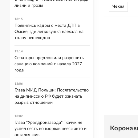
ливни и грозы
Чехия
13:15
Появились кадры с места ДТП в
Омске, где легковушка наехала на
толпу пешеходов
13:14
Сенаторы предложили разрешить
санацию компаний с начала 2027
года
13:06
Глава МИД Польши: Посягательство
на дипмиссию РФ будет означать
разрыв отношений
13:02
Глава "Уралдронзавода" Ткачук не
Коронав
успел сесть во взорвавшееся авто и
остался жив