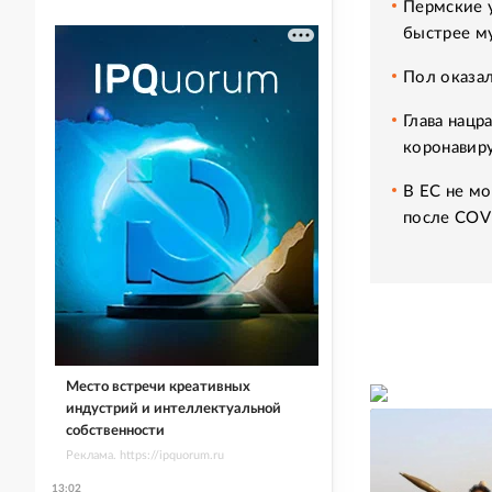
Пермские 
быстрее м
Пол оказа
Глава нацр
коронавиру
В ЕС не мо
после COV
Место встречи креативных
индустрий и интеллектуальной
собственности
Реклама. https://ipquorum.ru
13:02