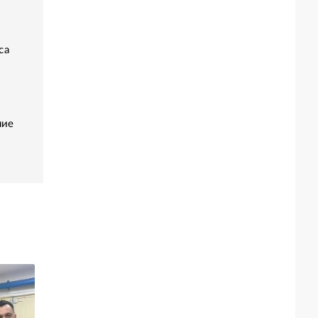
са
ние