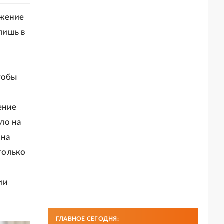
ижение
лишь в
тобы
ение
ло на
 на
только
ии
ГЛАВНОЕ СЕГОДНЯ: