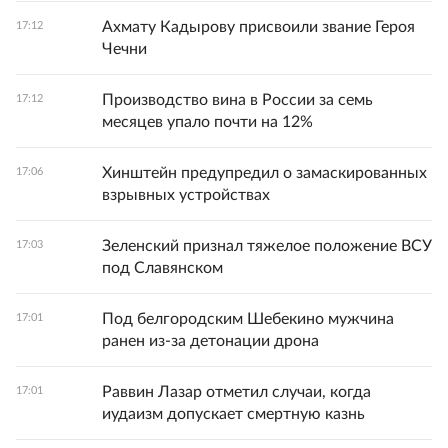
Ахмату Кадырову присвоили звание Героя
17:12
Чечни
Производство вина в России за семь
17:12
месяцев упало почти на 12%
Хинштейн предупредил о замаскированных
17:06
взрывных устройствах
Зеленский признал тяжелое положение ВСУ
17:03
под Славянском
Под белгородским Шебекино мужчина
17:01
ранен из-за детонации дрона
Раввин Лазар отметил случаи, когда
17:01
иудаизм допускает смертную казнь