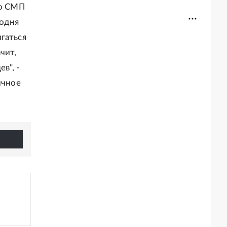
по СМП
годня
гаться
чит,
в", -
ичное