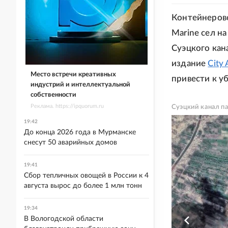
Контейнерово
Marine сел н
Суэцкого кан
издание
City
Место встречи креативных
привести к у
индустрий и интеллектуальной
собственности
Реклама. https://ipquorum.ru
Суэцкий канал п
19:42
До конца 2026 года в Мурманске
снесут 50 аварийных домов
19:41
Сбор тепличных овощей в России к 4
августа вырос до более 1 млн тонн
19:34
В Вологодской области