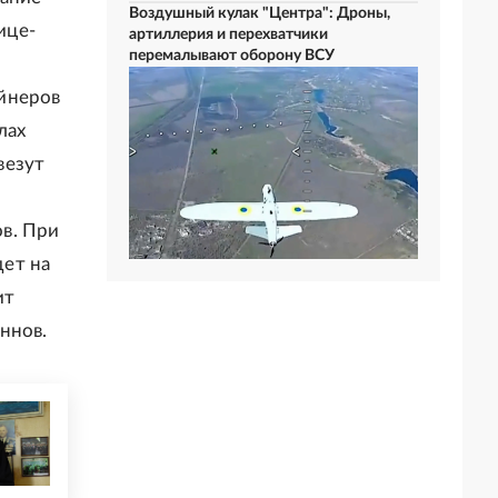
Воздушный кулак "Центра": Дроны,
ице-
артиллерия и перехватчики
перемалывают оборону ВСУ
йнеров
лах
везут
в. При
дет на
ит
ннов.