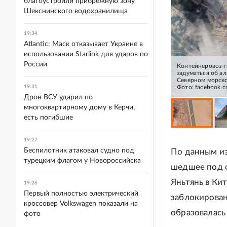
благоустроили прибрежную зону
Шекснинского водохранилища
19:34
Atlantic: Маск отказывает Украине в
использовании Starlink для ударов по
России
Контейнеровоз-г
задуматься об а
Северном морско
19:31
Фото: facebook.
Дрон ВСУ ударил по
многоквартирному дому в Керчи,
есть погибшие
19:27
Беспилотник атаковал судно под
По данным из
турецким флагом у Новороссийска
шедшее под ф
Яньтянь в Кит
19:26
Первый полностью электрический
заблокирован
кроссовер Volkswagen показали на
образовалась 
фото