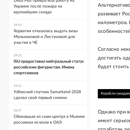
Delta Plus прекратила работу на
Альтернативо
Украине после пожара на
крупнейшем складе
развивает Ро
километров. 
19:13
особенностей
Хорватия отказалась выдать визы
Мельниковой и Листуновой для
участия в ЧЕ
Согласно нек
19:13
достигать од
ISU предоставил нейтральный статус
будет стоить
российским фигуристам. Имена
спортсменов
19:11
Узбекский спутник Samarkand-2028
Корабли ожидают
сделал свой первый снимок
18:57
Однако при в
Сбежавшая из скам-центра в Мьянме
имеет серьез
россиянка исчезла в ОАЭ
отработан де