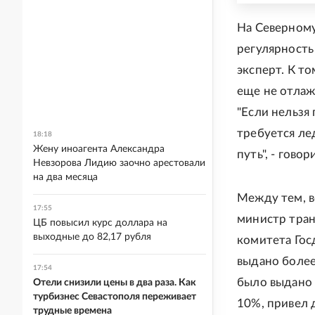
На Северному
регулярность 
эксперт. К то
еще не отлаж
"Если нельзя
требуется ле
18:18
Жену иноагента Александра
путь", - гово
Невзорова Лидию заочно арестовали
на два месяца
Между тем, в
17:55
министр тран
ЦБ повысил курс доллара на
выходные до 82,17 рубля
комитета Гос
выдано более
17:54
было выдано 
Отели снизили цены в два раза. Как
турбизнес Севастополя переживает
10%, привел 
трудные времена