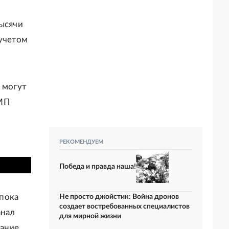
й
тысячи
 учетом
 могут
СМП
РЕКОМЕНДУЕМ
Победа и правда наша!
пока
Не просто джойстик: Война дронов
создает востребованных специалистов
анал
для мирной жизни
сание