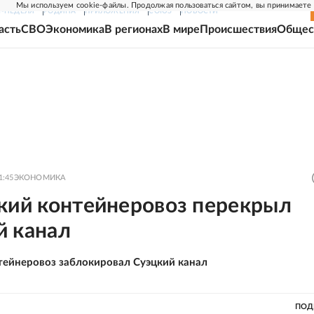
Мы используем cookie-файлы. Продолжая пользоваться сайтом, вы принимаете
Г-НЕДЕЛЯ
РОДИНА
ПРИЛОЖЕНИЯ
СОЮЗ
НОВОСТИ
асть
СВО
Экономика
В регионах
В мире
Происшествия
Общес
1:45
ЭКОНОМИКА
ский контейнеровоз перекрыл
й канал
тейнеровоз заблокировал Суэцкий канал
ПОД