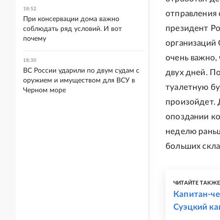
18:52
отправления с
При консервации дома важно
президент Ро
соблюдать ряд условий. И вот
почему
организаций 
очень важно,
18:30
ВС России ударили по двум судам с
двух дней. По
оружием и имуществом для ВСУ в
туалетную бу
Черном море
произойдет. 
опоздании кон
неделю раньш
больших скла
ЧИТАЙТЕ ТАКЖ
Капитан-че
Суэцкий ка