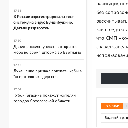
навигационно
17:51
без сопровож
В России зарегистрировали тест-
рассчитывать
систему на вирус Бундибуджио.
Детали разработки
как с ледоко
что СМП можно
17:50
сказал Савел
Двоих россиян унесло в открытое
море во время шторма во Вьетнаме
использовани
17:47
Лукашенко призвал покупать избы в
"осиротевших" деревнях
17:34
Кубок Гагарина покажут жителям
городов Ярославской области
РУБРИКИ
Водный тран