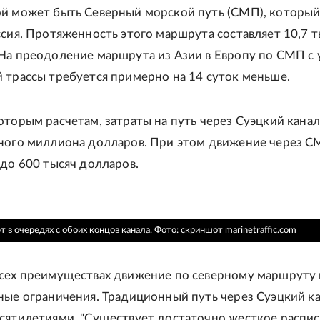
й может быть Северный морской путь (СМП), которы
ссия. Протяженность этого маршрута составляет 10,7 
На преодоление маршрута из Азии в Европу по СМП с
 трассы требуется примерно на 14 суток меньше.
оторым расчетам, затраты на путь через Суэцкий канал
ного миллиона долларов. При этом движение через 
 до 600 тысяч долларов.
 в очередях с обоих концов канала.
Фото: скриншот marinetraffic.com
сех преимуществах движение по северному маршруту 
ные ограничения. Традиционный путь через Суэцкий к
сятилетиями. "Существует достаточно жесткое распи