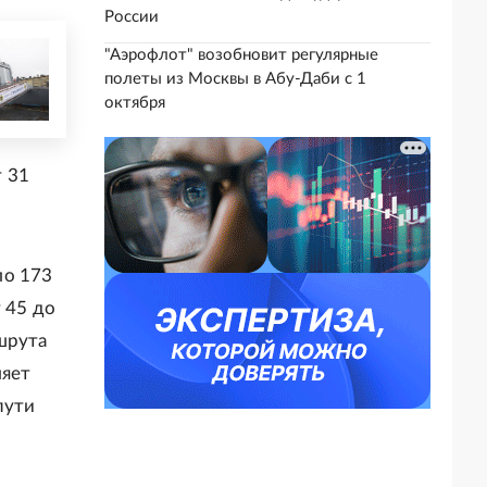
России
"Аэрофлот" возобновит регулярные
полеты из Москвы в Абу-Даби с 1
октября
т 31
ло 173
 45 до
шрута
ляет
пути