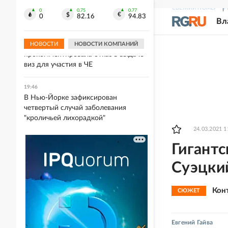
Умер знаменитый музыкальный
СВЕЖИЙ НОМЕР
Р
продюсер Уильям Орбит
0
0.75
0.77
0
82.16
94.83
Вл
19:50
Гимнастка Мельникова
НОВОСТИ
НОВОСТИ КОМПАНИЙ
прокомментировала отказ в выдаче
виз для участия в ЧЕ
19:46
В Нью-Йорке зафиксирован
четвертый случай заболевания
"кроличьей лихорадкой"
24.03.2021 1
Гигант
Суэцки
Кон
СЮЖЕТ
Евгений Гайва