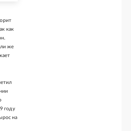
ворит
ак как
он.
сли же
жает
метил
ании
о
9 году
ырос на