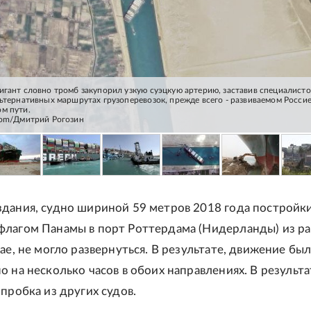
игант словно тромб закупорил узкую суэцкую артерию, заставив специалисто
льтернативных маршрутах грузоперевозок, прежде всего - развиваемом Росси
м пути.
com/Дмитрий Рогозин
дания, судно шириной 59 метров 2018 года постройки
лагом Панамы в порт Роттердама (Нидерланды) из р
ае, не могло развернуться. В результате, движение бы
о на несколько часов в обоих направлениях. В результа
пробка из других судов.