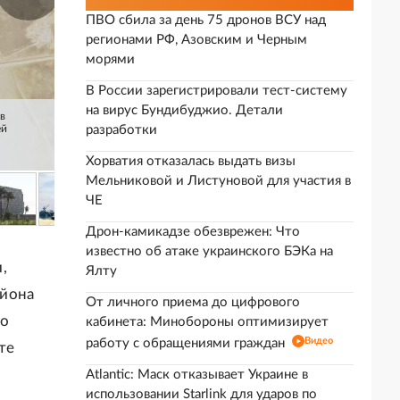
ПВО сбила за день 75 дронов ВСУ над
регионами РФ, Азовским и Черным
морями
В России зарегистрировали тест-систему
на вирус Бундибуджио. Детали
в
разработки
ей
Хорватия отказалась выдать визы
Мельниковой и Листуновой для участия в
ЧЕ
Дрон-камикадзе обезврежен: Что
известно об атаке украинского БЭКа на
,
Ялту
айона
От личного приема до цифрового
ло
кабинета: Минобороны оптимизирует
Видео
работу с обращениями граждан
те
Atlantic: Маск отказывает Украине в
использовании Starlink для ударов по