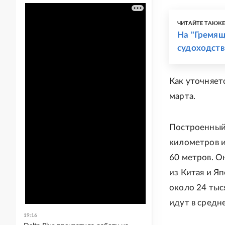
ЧИТАЙТЕ ТАКЖ
На "Гремящ
судоходств
Как уточняет
марта.
Построенный 
километров и
60 метров. О
из Китая и Я
около 24 тыс
идут в средн
19:16