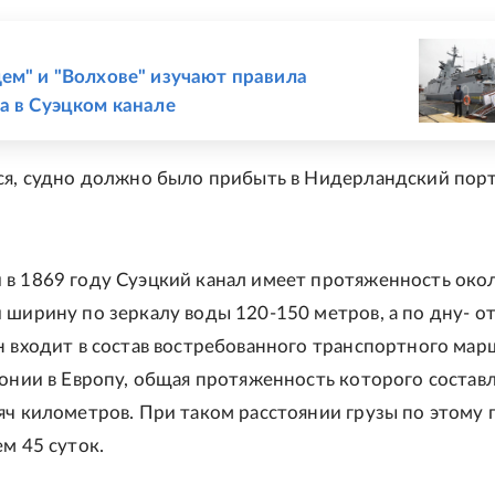
Е
ем" и "Волхове" изучают правила
а в Суэцком канале
ся, судно должно было прибыть в Нидерландский пор
в 1869 году Суэцкий канал имеет протяженность око
 ширину по зеркалу воды 120-150 метров, а по дну- от
н входит в состав востребованного транспортного мар
понии в Европу, общая протяженность которого состав
яч километров. При таком расстоянии грузы по этому 
ем 45 суток.