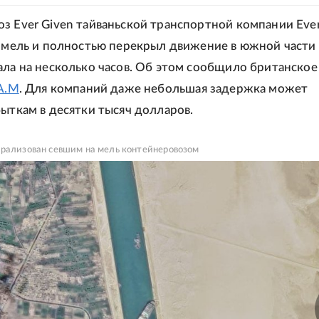
з Ever Given тайваньской транспортной компании Eve
а мель и полностью перекрыл движение в южной части
ала на несколько часов. Об этом сообщило британское
 A.M
. Для компаний даже небольшая задержка может
быткам в десятки тысяч долларов.
арализован севшим на мель контейнеровозом