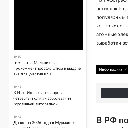
На инфографи
регионах Рос
популярным т
которых сост
атомные элек
выработки ве
19:50
Гимнастка Мельникова
прокомментировала отказ в выдаче
Инфографика "РГ
виз для участия в ЧЕ
19:46
В Нью-Йорке зафиксирован
четвертый случай заболевания
"кроличьей лихорадкой"
19:42
В РФ п
До конца 2026 года в Мурманске