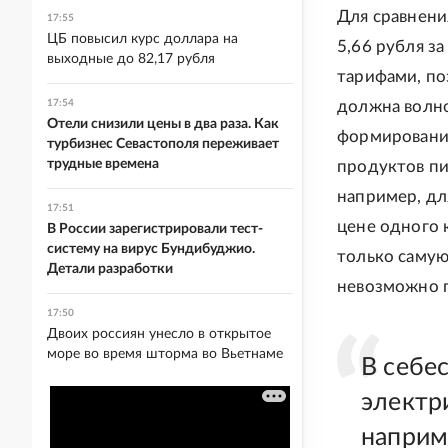
Для сравнени
17:55
ЦБ повысил курс доллара на
5,66 рубля з
выходные до 82,17 рубля
тарифами, по
17:54
должна волно
Отели снизили цены в два раза. Как
формировании
турбизнес Севастополя переживает
трудные времена
продуктов пи
например, для
17:51
цене одного 
В России зарегистрировали тест-
систему на вирус Бундибуджио.
только самую
Детали разработки
невозможно п
17:50
Двоих россиян унесло в открытое
море во время шторма во Вьетнаме
В себе
электр
наприме