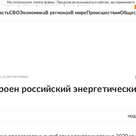
Мы используем cookie-файлы. Продолжая пользоваться сайтом, вы принимаете
Г-НЕДЕЛЯ
РОДИНА
ПРИЛОЖЕНИЯ
СОЮЗ
НОВОСТИ
асть
СВО
Экономика
В регионах
В мире
Происшествия
Общес
0:30
ЭКОНОМИКА
роен российский энергетическ
ПОД