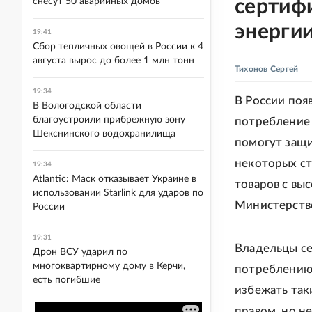
снесут 50 аварийных домов
сертиф
энерги
19:41
Сбор тепличных овощей в России к 4
августа вырос до более 1 млн тонн
Тихонов Сергей
19:34
В России по
В Вологодской области
благоустроили прибрежную зону
потребление 
Шекснинского водохранилища
помогут защи
некоторых ст
19:34
Atlantic: Маск отказывает Украине в
товаров с вы
использовании Starlink для ударов по
Министерство
России
19:31
Владельцы се
Дрон ВСУ ударил по
многоквартирному дому в Керчи,
потреблению 
есть погибшие
избежать так
правом, но н