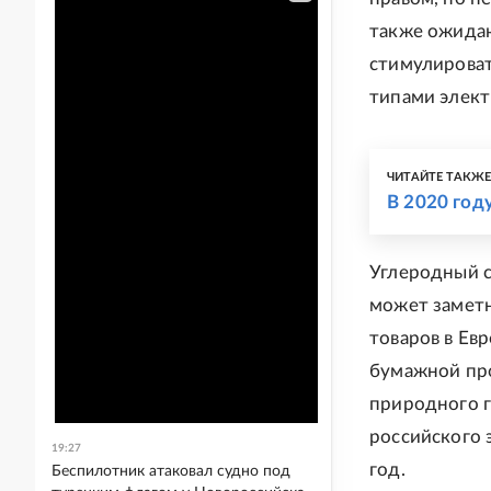
также ожидаю
стимулироват
типами элект
ЧИТАЙТЕ ТАКЖ
В 2020 год
Углеродный с
может заметн
товаров в Ев
бумажной про
природного г
российского э
19:27
год.
Беспилотник атаковал судно под