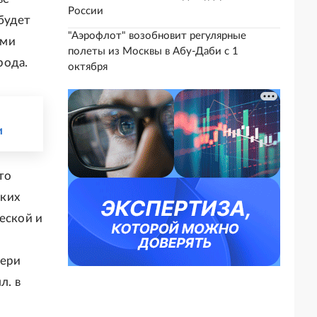
России
будет
"Аэрофлот" возобновит регулярные
ыми
полеты из Москвы в Абу-Даби с 1
рода.
октября
и
то
ских
еской и
тери
л. в