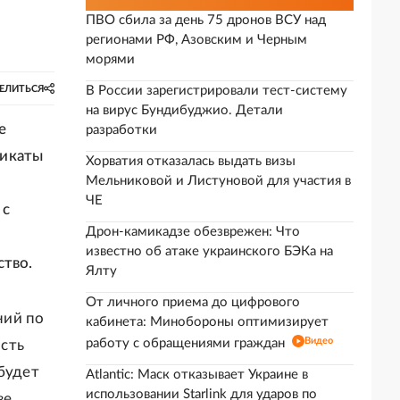
ПВО сбила за день 75 дронов ВСУ над
регионами РФ, Азовским и Черным
морями
ЕЛИТЬСЯ
В России зарегистрировали тест-систему
на вирус Бундибуджио. Детали
е
разработки
фикаты
Хорватия отказалась выдать визы
Мельниковой и Листуновой для участия в
ЧЕ
 с
Дрон-камикадзе обезврежен: Что
известно об атаке украинского БЭКа на
ство.
Ялту
От личного приема до цифрового
ний по
кабинета: Минобороны оптимизирует
Видео
работу с обращениями граждан
сть
 будет
Atlantic: Маск отказывает Украине в
использовании Starlink для ударов по
ве