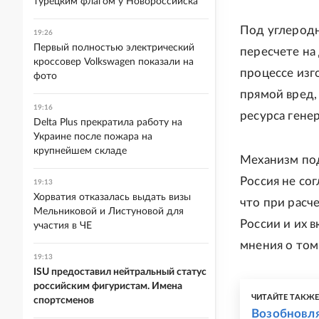
турецким флагом у Новороссийска
Под углеродн
19:26
Первый полностью электрический
пересчете на
кроссовер Volkswagen показали на
процессе изг
фото
прямой вред, 
19:16
ресурса гене
Delta Plus прекратила работу на
Украине после пожара на
крупнейшем складе
Механизм под
Россия не сог
19:13
Хорватия отказалась выдать визы
что при расч
Мельниковой и Листуновой для
России и их 
участия в ЧЕ
мнения о том
19:13
ISU предоставил нейтральный статус
российским фигуристам. Имена
ЧИТАЙТЕ ТАКЖ
спортсменов
Возобновля