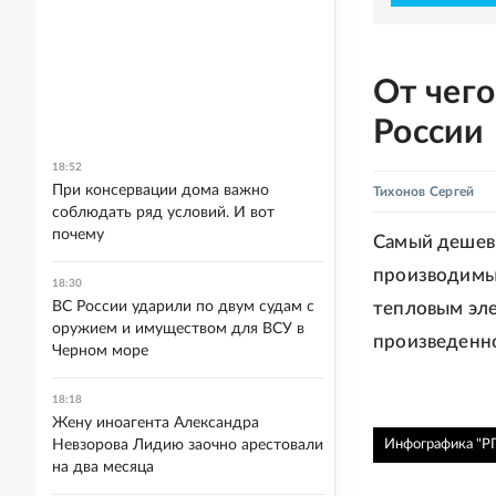
От чего
России
18:52
При консервации дома важно
Тихонов Сергей
соблюдать ряд условий. И вот
почему
Самый дешевы
производимый
18:30
ВС России ударили по двум судам с
тепловым эле
оружием и имуществом для ВСУ в
произведенной
Черном море
18:18
Жену иноагента Александра
Невзорова Лидию заочно арестовали
Инфографика "РГ
на два месяца