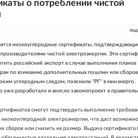
икаты о потреблении чистой
и
ПОД
явятся низкоуглеродные сертификаты, подтверждающи
производителями чистой электроэнергии. Эти серти
тить российский экспорт в случае выполнения планов
ран по взиманию дополнительных пошлин или сборов
соким углеродным следом, пояснили "РГ" в минэнерго.
 уже разработало и внесло законопроект в правитель
ртификатов смогут подтвердить выполнение требова
низкоуглеродной электроэнергии, что даст возможно
их сборов или снизить их размер. Выдача сертификата
е обязанностью владельцев электростанций. В ведомст