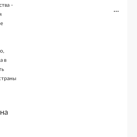
тва -
я
не
о,
а в
ть
страны
 на