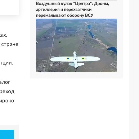
Воздушный кулак "Центра": Дроны,
артиллерия и перехватчики
перемалывают оборону ВСУ
ах,
 стране
нции.
алог
ереход
широко