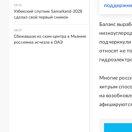
поддержк
19:11
Узбекский спутник Samarkand-2028
сделал свой первый снимок
Баланс выраб
18:57
низкоуглерод
Сбежавшая из скам-центра в Мьянме
подчеркнули 
россиянка исчезла в ОАЭ
относят не т
гидроэлектро
Многие росси
хитрым спос
на возобновл
афишируются 