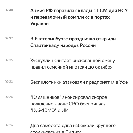
Армия РФ поразила склады с ГСМ для ВСУ
09:40
и перевалочный комплекс в портах
Украины
В Екатеринбурге празднично открыли
09:37
Спартакиаду народов России
Хуснуллин считает рискованной смену
09:35
правил семейной ипотеки до октября
Беспилотники атаковали предприятия в Уфе
09:33
"Калашников" анонсировал скорое
09:28
появление в зоне СВО боеприпаса
"Куб-10МЭ" с ИИ
Два самолета едва избежали крупного
09:26
столкновения в Сиднее