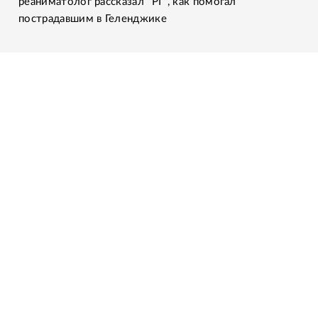
реаниматолог рассказал "РГ", как помогал
пострадавшим в Геленджике