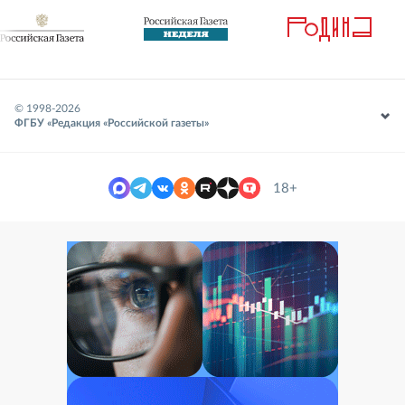
© 1998-
2026
ФГБУ «Редакция «Российской газеты»
18+