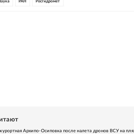
Наука
РАН
Росгидромет
читают
курортная Архипо-Осиповка после налета дронов ВСУ на пля