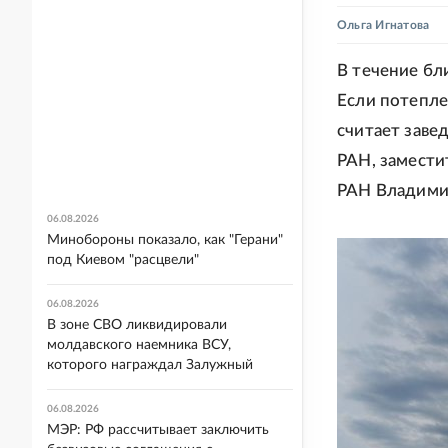
Ольга Игнатова
В течение б
Если потепле
считает заве
РАН, замести
РАН Владими
06.08.2026
Минобороны показало, как "Герани"
под Киевом "расцвели"
06.08.2026
В зоне СВО ликвидировали
молдавского наемника ВСУ,
которого награждал Залужный
06.08.2026
МЭР: РФ рассчитывает заключить