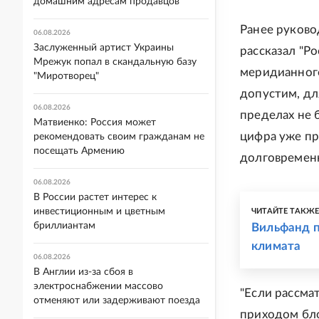
домашним адресам продавцов
Ранее руков
06.08.2026
Заслуженный артист Украины
рассказал "Ро
Мрежук попал в скандальную базу
меридианного 
"Миротворец"
допустим, дл
06.08.2026
пределах не 
Матвиенко: Россия может
цифра уже пр
рекомендовать своим гражданам не
посещать Армению
долговремен
06.08.2026
В России растет интерес к
инвестиционным и цветным
ЧИТАЙТЕ ТАКЖ
бриллиантам
Вильфанд п
климата
06.08.2026
В Англии из-за сбоя в
электроснабжении массово
"Если рассма
отменяют или задерживают поезда
приходом бл