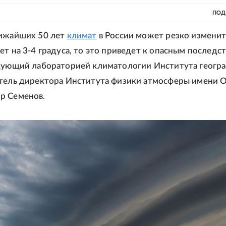
ПОД
лижайших 50 лет
климат
в России может резко изменит
ет на 3-4 градуса, то это приведет к опасным последст
дующий лабораторией климатологии Института геогр
тель директора Института физики атмосферы имени 
р Семенов.