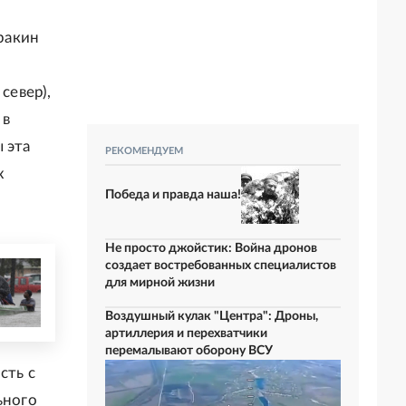
ракин
север),
 в
 эта
РЕКОМЕНДУЕМ
х
Победа и правда наша!
Не просто джойстик: Война дронов
создает востребованных специалистов
для мирной жизни
Воздушный кулак "Центра": Дроны,
артиллерия и перехватчики
перемалывают оборону ВСУ
сть с
ьного