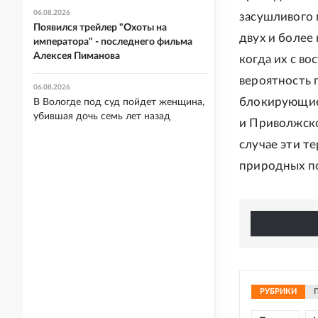
06.08.2026
засушливого 
Появился трейлер "Охоты на
двух и более
императора" - последнего фильма
Алексея Пиманова
когда их с во
вероятность 
06.08.2026
блокирующие
В Вологде под суд пойдет женщина,
убившая дочь семь лет назад
и Приволжско
случае эти т
природных по
РУБРИКИ