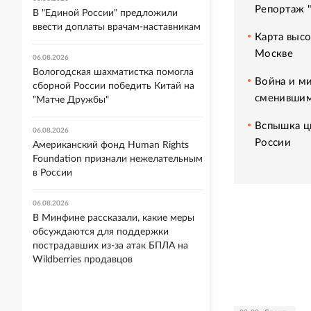
Репортаж 
В "Единой России" предложили
ввести доплаты врачам-наставникам
Карта высо
Москве
06.08.2026
Вологодская шахматистка помогла
Война и ми
сборной России победить Китай на
сменившим
"Матче Дружбы"
Вспышка ци
06.08.2026
России
Американский фонд Human Rights
Foundation признали нежелательным
в России
06.08.2026
В Минфине рассказали, какие меры
обсуждаются для поддержки
пострадавших из-за атак БПЛА на
Wildberries продавцов