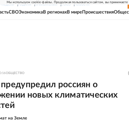
Мы используем cookie-файлы. Продолжая пользоваться сайтом, вы принимаете
Г-НЕДЕЛЯ
РОДИНА
ПРИЛОЖЕНИЯ
СОЮЗ
НОВОСТИ
асть
СВО
Экономика
В регионах
В мире
Происшествия
Общес
0:16
ОБЩЕСТВО
 предупредил россиян о
жении новых климатических
стей
мат на Земле