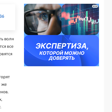
36
ть волн
тся все
овятся
горят
у же
нов.
х,
.