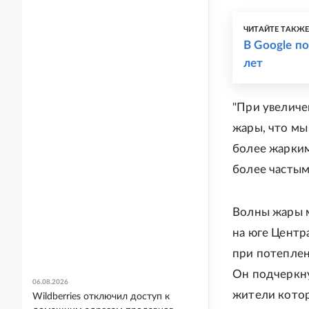
ЧИТАЙТЕ ТАКЖ
В Google п
лет
"При увеличе
жары, что мы
более жарким
более частыми
Волны жары м
на юге Центр
при потеплен
Он подчеркну
06.08.2026
жители котор
Wildberries отключил доступ к