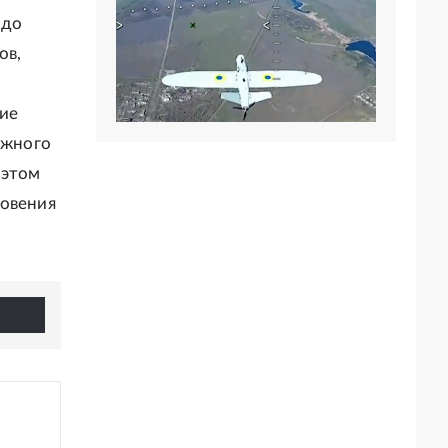
 до
ов,
ие
Южного
 этом
новения