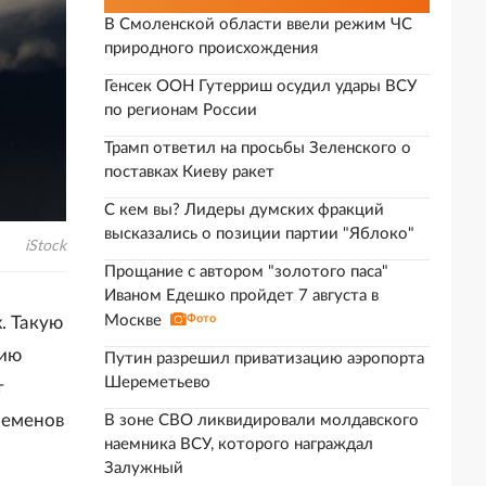
В Смоленской области ввели режим ЧС
природного происхождения
Генсек ООН Гутерриш осудил удары ВСУ
по регионам России
Трамп ответил на просьбы Зеленского о
поставках Киеву ракет
С кем вы? Лидеры думских фракций
высказались о позиции партии "Яблоко"
iStock
Прощание с автором "золотого паса"
Иваном Едешко пройдет 7 августа в
Москве
Фото
. Такую
нию
Путин разрешил приватизацию аэропорта
Шереметьево
т
 Семенов
В зоне СВО ликвидировали молдавского
наемника ВСУ, которого награждал
Залужный