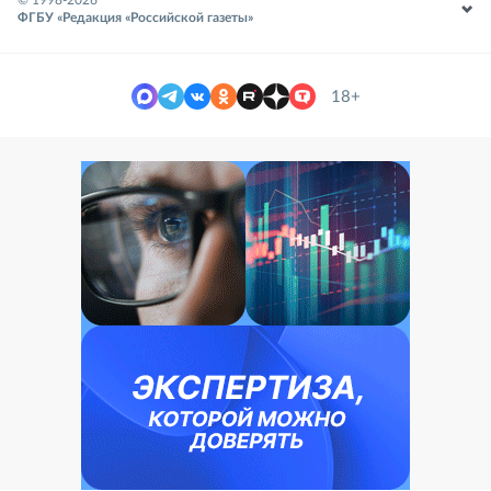
© 1998-
2026
ФГБУ «Редакция «Российской газеты»
18+