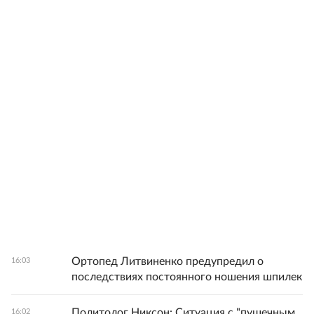
Ортопед Литвиненко предупредил о
16:03
последствиях постоянного ношения шпилек
Политолог Никсон: Ситуация с "пушечным
16:02