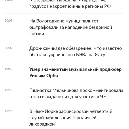
Метеоролог Паршина: Жара до +42
градусов накроет южные регионы РФ
На Вологодчине муниципалитет
20:09
оштрафовали за нападение бездомной
собаки
Дрон-камикадзе обезврежен: Что известно
20:09
об атаке украинского БЭКа на Ялту
Умер знаменитый музыкальный продюсер
19:50
Уильям Орбит
Гимнастка Мельникова прокомментировала
19:50
отказ в выдаче виз для участия в ЧЕ
В Нью-Йорке зафиксирован четвертый
19:46
случай заболевания "кроличьей
лихорадкой"