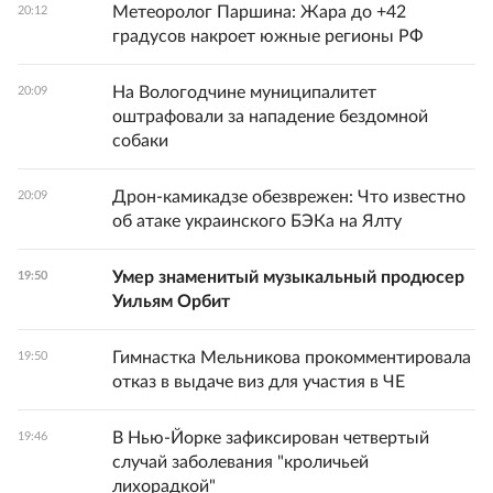
Метеоролог Паршина: Жара до +42
20:12
градусов накроет южные регионы РФ
На Вологодчине муниципалитет
20:09
оштрафовали за нападение бездомной
собаки
Дрон-камикадзе обезврежен: Что известно
20:09
об атаке украинского БЭКа на Ялту
Умер знаменитый музыкальный продюсер
19:50
Уильям Орбит
Гимнастка Мельникова прокомментировала
19:50
отказ в выдаче виз для участия в ЧЕ
В Нью-Йорке зафиксирован четвертый
19:46
случай заболевания "кроличьей
лихорадкой"