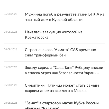
Мужчина погиб в результате атаки БПЛА на
06.08.2026
частный дом в Курской области
Началась эвакуация жителей из
06.08.2026
Краматорска
С грозненского "Ахмата" CAS временно
06.08.2026
снял трансферный бан
Звезду сериала "СашаТаня" Рубцову внесли
05.08.2026
в список угроз нацбезопасности Украины
Синоптики: Пятница может стать самым
05.08.2026
жарким днем за все лето в Москве
"Зенит" в стартовом матче Кубка России
05.08.2026
обыграл "Балтику"