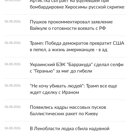
Артистка сыграет на уцелевшей при
06.08.2026
бомбардировке Хиросимы русской скрипке
Пушков прокомментировал заявление
06.08.2026
Вайкуле о готовности воевать с РФ
Трамп: Победа демократов превратит США
06.08.2026
в пепел, а жизнь американцев - в ад
Украинский БЭК "Барракуда" сделал селфи
06.08.2026
с "Геранью" за миг до гибели
"Не хочу убивать людей": Трамп все еще
06.08.2026
ждет сделку с Ираном
Появились кадры массовых пусков
06.08.2026
баллистических ракет по Киеву
В Ленобласти лодка сбила надувной
06.08.2026