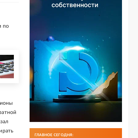
и по
гионы
ратной
азал
ирать
ГЛАВНОЕ СЕГОДНЯ: