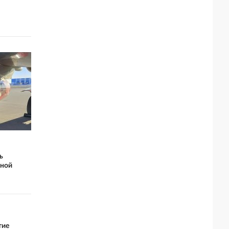
ь
нной
тие