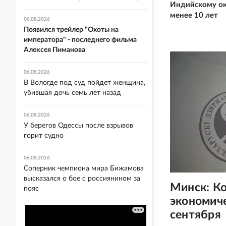
Индийскому ок
менее 10 лет
06.08.2026
Появился трейлер "Охоты на
императора" - последнего фильма
Алексея Пиманова
06.08.2026
В Вологде под суд пойдет женщина,
убившая дочь семь лет назад
06.08.2026
У берегов Одессы после взрывов
горит судно
06.08.2026
Соперник чемпиона мира Бижамова
высказался о бое с россиянином за
Минск: К
пояс
экономиче
сентября