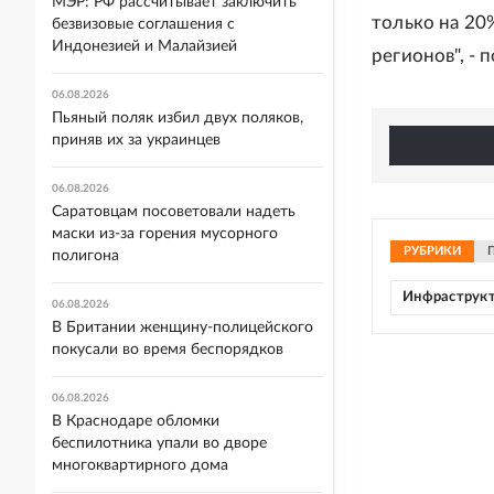
МЭР: РФ рассчитывает заключить
только на 20
безвизовые соглашения с
Индонезией и Малайзией
регионов", -
06.08.2026
Пьяный поляк избил двух поляков,
приняв их за украинцев
06.08.2026
Саратовцам посоветовали надеть
маски из-за горения мусорного
РУБРИКИ
полигона
Инфраструк
06.08.2026
В Британии женщину-полицейского
покусали во время беспорядков
06.08.2026
В Краснодаре обломки
беспилотника упали во дворе
многоквартирного дома