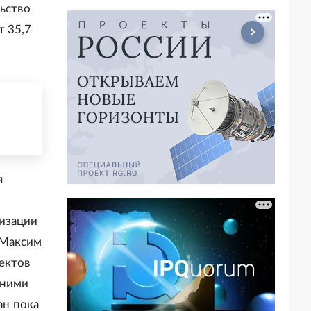
льство
т 35,7
я
лизации
 Максим
ектов
шними
ан пока