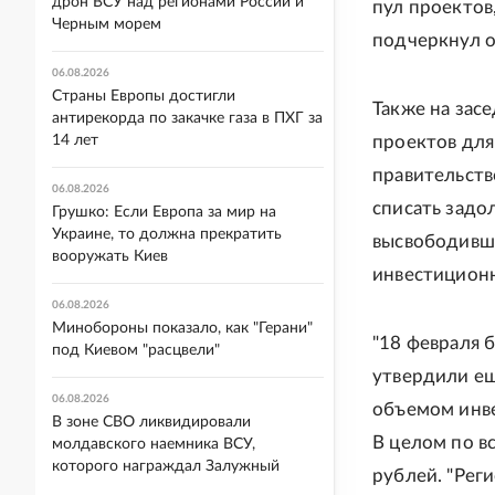
дрон ВСУ над регионами России и
пул проектов
Черным морем
подчеркнул о
06.08.2026
Страны Европы достигли
Также на зас
антирекорда по закачке газа в ПХГ за
14 лет
проектов для
правительст
06.08.2026
списать задо
Грушко: Если Европа за мир на
Украине, то должна прекратить
высвободивши
вооружать Киев
инвестиционн
06.08.2026
Минобороны показало, как "Герани"
"18 февраля 
под Киевом "расцвели"
утвердили ещ
06.08.2026
объемом инве
В зоне СВО ликвидировали
В целом по в
молдавского наемника ВСУ,
которого награждал Залужный
рублей. "Рег