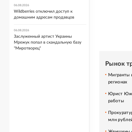
06.08.2026
Wildberries отключил доступ к
домашним адресам продавцов
06.08.2026
Заслуженный артист Украины
Мрежук попал в скандальную базу
"Миротворец"
Рынок т
Мигранты и
регионах
Юрист Южа
работы
Прокуратур
млн рубле
Женщины с