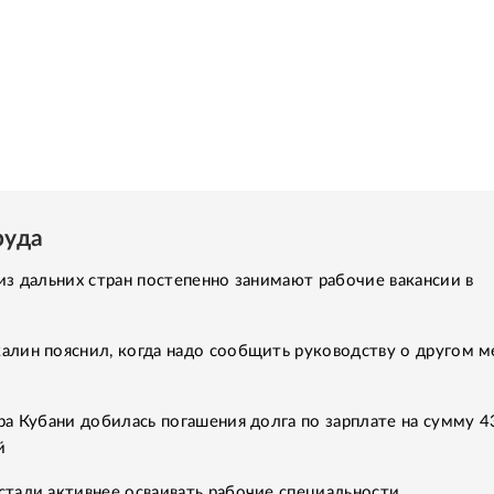
руда
з дальних стран постепенно занимают рабочие вакансии в
лин пояснил, когда надо сообщить руководству о другом м
а Кубани добилась погашения долга по зарплате на сумму 4
й
тали активнее осваивать рабочие специальности