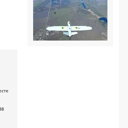
есте
38