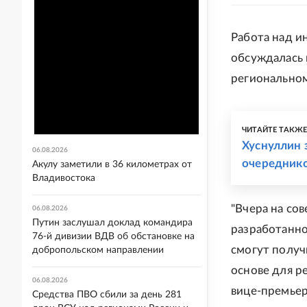
Работа над 
обсуждалась 
региональном
ЧИТАЙТЕ ТАКЖ
Хуснуллин 
06.08.2026
очереднико
Акулу заметили в 36 километрах от
Владивостока
"Вчера на со
06.08.2026
Путин заслушал доклад командира
разработанно
76-й дивизии ВДВ об обстановке на
смогут полу
добропольском направлении
основе для р
06.08.2026
вице-премьер
Средства ПВО сбили за день 281