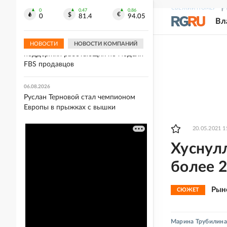
Маск обвинил в измене Франции
СВЕЖИЙ НОМЕР
Р
кандидата в президенты Тонделье
0
0.47
0.86
0
81.4
94.05
Вл
06.08.2026
Wildberries расширила меры
НОВОСТИ
НОВОСТИ КОМПАНИЙ
поддержки работающих по модели
FBS продавцов
06.08.2026
Руслан Терновой стал чемпионом
Европы в прыжках с вышки
20.05.2021 1
Хуснул
более 2
Рын
СЮЖЕТ
Марина Трубилина