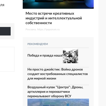
для
Место встречи креативных
индустрий и интеллектуальной
собственности
Реклама. https://ipquorum.ru
РЕКОМЕНДУЕМ
Победа и правда наша!
Не просто джойстик: Война дронов
создает востребованных специалистов
для мирной жизни
Воздушный кулак "Центра": Дроны,
артиллерия и перехватчики
перемалывают оборону ВСУ