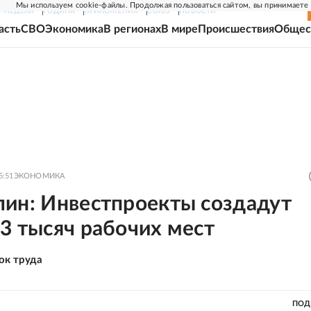
Мы используем cookie-файлы. Продолжая пользоваться сайтом, вы принимаете
Г-НЕДЕЛЯ
РОДИНА
ПРИЛОЖЕНИЯ
СОЮЗ
НОВОСТИ
асть
СВО
Экономика
В регионах
В мире
Происшествия
Общес
5:51
ЭКОНОМИКА
лин: Инвестпроекты создадут
3 тысяч рабочих мест
ок труда
ПОД