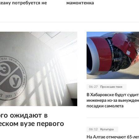
еану потребуется не
мамонтенка
06:27
Происшествия
В Хабаровске будут судит
инженера из-за вынужде
посадки самолета
ого ожидают в
ском вузе первого
06:12
Культура
На Алтае отмечают 65-ле