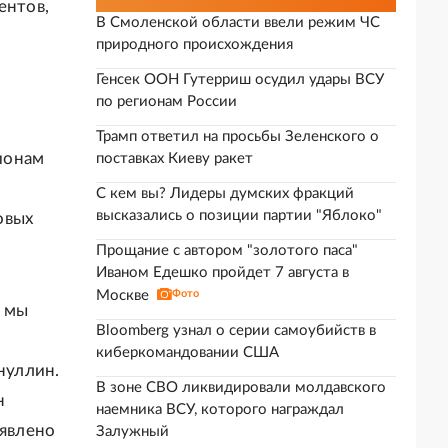
ентов,
В Смоленской области ввели режим ЧС
природного происхождения
Генсек ООН Гутерриш осудил удары ВСУ
по регионам России
Трамп ответил на просьбы Зеленского о
ионам
поставках Киеву ракет
С кем вы? Лидеры думских фракций
высказались о позиции партии "Яблоко"
овых
Прощание с автором "золотого паса"
Иваном Едешко пройдет 7 августа в
Москве
Фото
я мы
Bloomberg узнал о серии самоубийств в
киберкомандовании США
нуллин.
В зоне СВО ликвидировали молдавского
н
наемника ВСУ, которого награждал
аявлено
Залужный