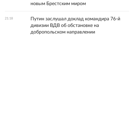
новым Брестским миром
Путин заслушал доклад командира 76-й
21:18
дивизии ВДВ об обстановке на
добропольском направлении
Все новости
© 1998-
2026
ФГБУ «Редакция «Российской газеты»
18+