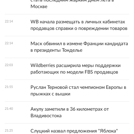
стать последним жарким днем лета в
Москве
WB начала размещать в личных кабинетах
22:14
продавцов справки о повреждении товаров
Маск обвинил в измене Франции кандидата
22:14
в президенты Тонделье
Wildberries расширила меры поддержки
22:03
работающих по модели FBS продавцов
Руслан Терновой стал чемпионом Европы в
21:55
прыжках с вышки
Акулу заметили в 36 километрах от
21:40
Владивостока
Слуцкий назвал предложения "Яблока"
21:25