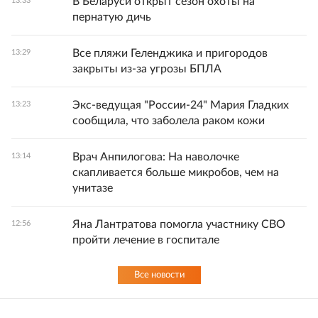
В Беларуси открыт сезон охоты на
13:33
пернатую дичь
Все пляжи Геленджика и пригородов
13:29
закрыты из-за угрозы БПЛА
Экс-ведущая "России-24" Мария Гладких
13:23
сообщила, что заболела раком кожи
Врач Анпилогова: На наволочке
13:14
скапливается больше микробов, чем на
унитазе
Яна Лантратова помогла участнику СВО
12:56
пройти лечение в госпитале
Все новости