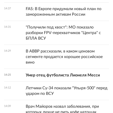
FAS: В Европе придумали новый план по
14:37
замороженным активам России
"Получили под хвост": МО показало
14:31
разборки FPV-перехватчиков "Центра" с
БПЛА ВСУ
В АВВР рассказали, в каком ценовом
14:29
сегменте продается хорошее российское
вино
Умер отец футболиста Лионеля Месси
14:25
Летчики Су-34 показали "Упыря-500" перед
14:12
ударом по ВСУ
Врач Майоров назвал заболевания, при
14:09
которых лучше не пить кофе натощак