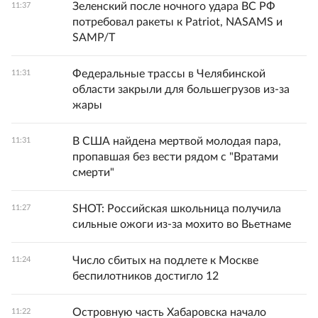
Зеленский после ночного удара ВС РФ
11:37
потребовал ракеты к Patriot, NASAMS и
SAMP/T
Федеральные трассы в Челябинской
11:31
области закрыли для большегрузов из-за
жары
В США найдена мертвой молодая пара,
11:31
пропавшая без вести рядом с "Вратами
смерти"
SHOT: Российская школьница получила
11:27
сильные ожоги из-за мохито во Вьетнаме
Число сбитых на подлете к Москве
11:24
беспилотников достигло 12
Островную часть Хабаровска начало
11:22