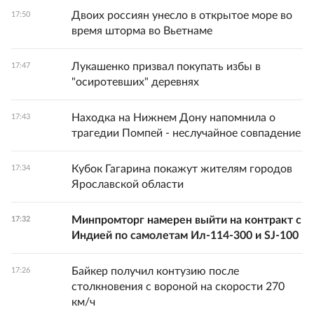
Двоих россиян унесло в открытое море во
17:50
время шторма во Вьетнаме
Лукашенко призвал покупать избы в
17:47
"осиротевших" деревнях
Находка на Нижнем Дону напомнила о
17:43
трагедии Помпей - неслучайное совпадение
Кубок Гагарина покажут жителям городов
17:34
Ярославской области
Минпромторг намерен выйти на контракт с
17:32
Индией по самолетам Ил-114-300 и SJ-100
Байкер получил контузию после
17:26
столкновения с вороной на скорости 270
км/ч