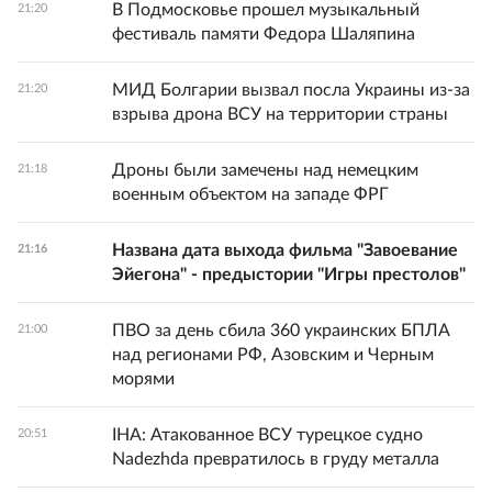
В Подмосковье прошел музыкальный
21:20
фестиваль памяти Федора Шаляпина
МИД Болгарии вызвал посла Украины из-за
21:20
взрыва дрона ВСУ на территории страны
Дроны были замечены над немецким
21:18
военным объектом на западе ФРГ
Названа дата выхода фильма "Завоевание
21:16
Эйегона" - предыстории "Игры престолов"
ПВО за день сбила 360 украинских БПЛА
21:00
над регионами РФ, Азовским и Черным
морями
IHA: Атакованное ВСУ турецкое судно
20:51
Nadezhda превратилось в груду металла