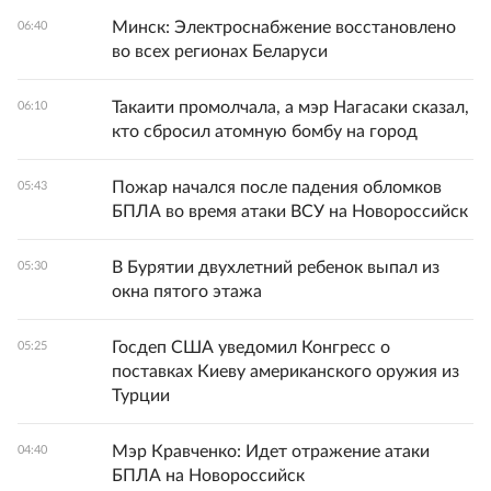
Минск: Электроснабжение восстановлено
06:40
во всех регионах Беларуси
Такаити промолчала, а мэр Нагасаки сказал,
06:10
кто сбросил атомную бомбу на город
Пожар начался после падения обломков
05:43
БПЛА во время атаки ВСУ на Новороссийск
В Бурятии двухлетний ребенок выпал из
05:30
окна пятого этажа
Госдеп США уведомил Конгресс о
05:25
поставках Киеву американского оружия из
Турции
Мэр Кравченко: Идет отражение атаки
04:40
БПЛА на Новороссийск