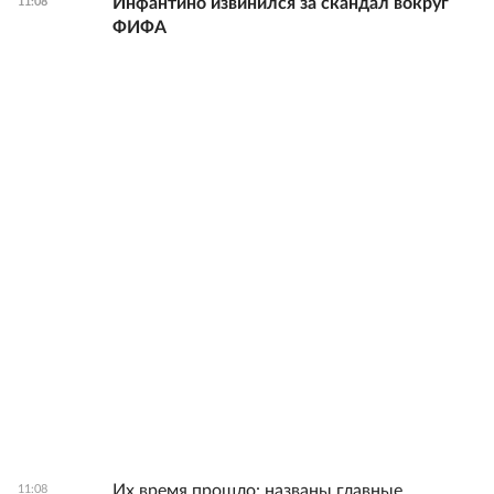
Инфантино извинился за скандал вокруг
11:08
ФИФА
Их время прошло: названы главные
11:08