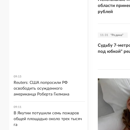
области принес
рублей
11:31
"Родина"
Судьбу 7-метр
под юбкой" ре
09:15
Reuters: США попросили РФ
освободить осужденного
американца Роберта Гилмана
09:11
В Якутии потушили семь пожаров
общей площадью около трех тысяч
га