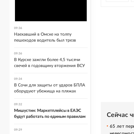
09:36
Наехавший в Омске на толпу
пешеходов водитель был трезв
09:36
В Курске зажгли более 4,5 тысячи
свечей в годовщину вторжения ВСУ
09:34
В Сочи для защиты от ударов БПЛА
оборудуют убежища на пляжах
09:32
Мишустин: Маркетплейсы в ЕАЭС
Сейчас 
будут работать по единым правилам
65 лет пер
09:29
невесомос