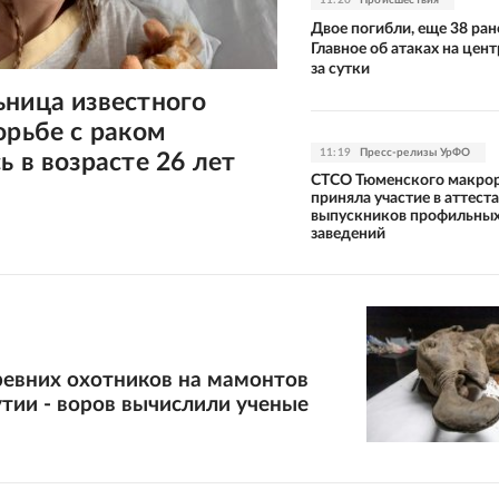
Двое погибли, еще 38 ран
Главное об атаках на цен
за сутки
ьница известного
орьбе с раком
11:19
Пресс-релизы УрФО
ь в возрасте 26 лет
СТСО Тюменского макро
приняла участие в аттест
выпускников профильных
заведений
ревних охотников на мамонтов
утии - воров вычислили ученые