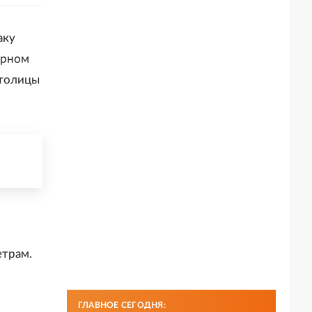
аку
арном
столицы
етрам.
ГЛАВНОЕ СЕГОДНЯ: