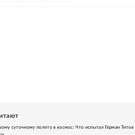
читают
вому суточному полету в космос: Что испытал Герман Титов 
ти