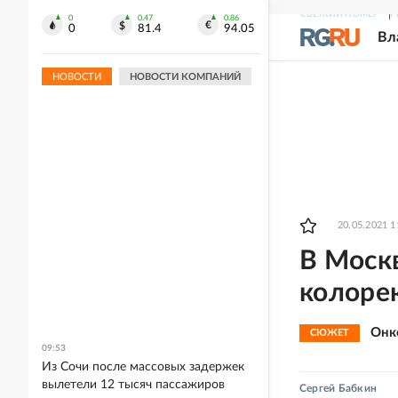
СВЕЖИЙ НОМЕР
Р
0
0.47
0.86
0
81.4
94.05
Вл
НОВОСТИ
НОВОСТИ КОМПАНИЙ
20.05.2021 1
В Москв
колоре
Онк
СЮЖЕТ
09:53
Из Сочи после массовых задержек
вылетели 12 тысяч пассажиров
Сергей Бабкин