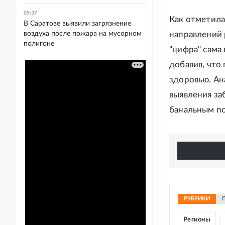
09:37
Как отметила
В Саратове выявили загрязнение
воздуха после пожара на мусорном
направлений 
полигоне
"цифра" сама 
добавив, что
здоровью. Ан
выявления за
банальным п
РУБРИКИ
Регионы