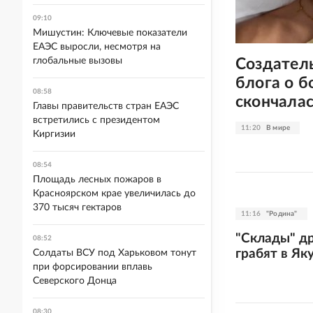
09:10
Мишустин: Ключевые показатели
ЕАЭС выросли, несмотря на
Создател
глобальные вызовы
блога о б
08:58
скончалас
Главы правительств стран ЕАЭС
встретились с президентом
11:20
В мире
Киргизии
08:54
Площадь лесных пожаров в
Красноярском крае увеличилась до
370 тысяч гектаров
11:16
"Родина"
"Склады" д
08:52
грабят в Як
Солдаты ВСУ под Харьковом тонут
при форсировании вплавь
Северского Донца
08:30