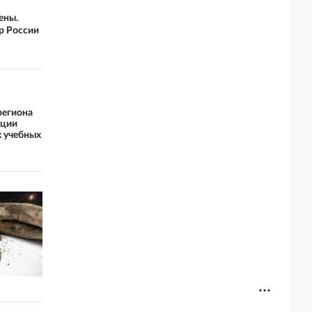
ены.
тр России
региона
ации
 учебных