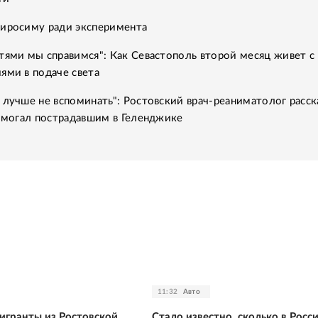
Хиросиму ради эксперимента
тями мы справимся": Как Севастополь второй месяц живет с
ями в подаче света
 лучше не вспоминать": Ростовский врач-реаниматолог расск
помогал пострадавшим в Геленджике
11:32
Авто
игранты из Ростовской
Стало известно, сколько в Росс