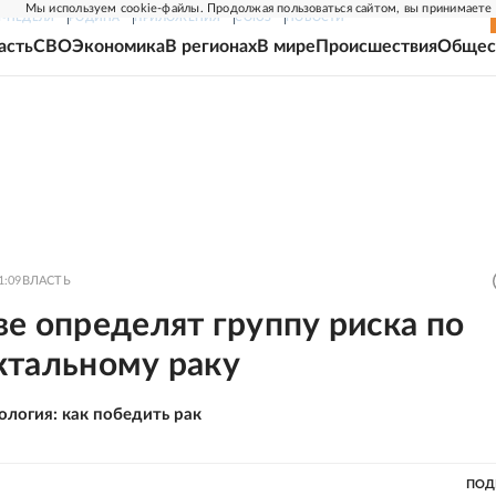
Мы используем cookie-файлы. Продолжая пользоваться сайтом, вы принимаете
Г-НЕДЕЛЯ
РОДИНА
ПРИЛОЖЕНИЯ
СОЮЗ
НОВОСТИ
асть
СВО
Экономика
В регионах
В мире
Происшествия
Общес
1:09
ВЛАСТЬ
е определят группу риска по
ктальному раку
ология: как победить рак
ПОД