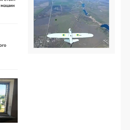
х машин
ого