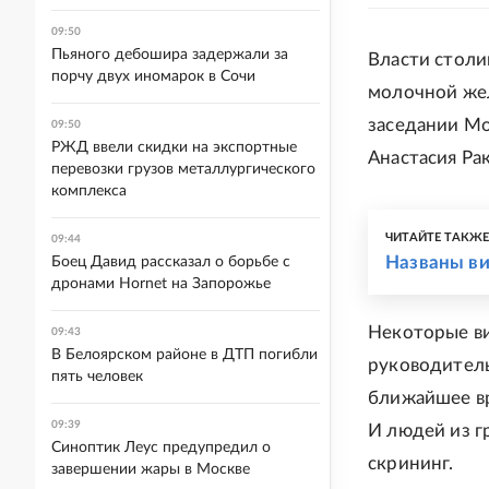
09:50
Пьяного дебошира задержали за
Власти столи
порчу двух иномарок в Сочи
молочной жел
заседании Мо
09:50
РЖД ввели скидки на экспортные
Анастасия Рак
перевозки грузов металлургического
комплекса
ЧИТАЙТЕ ТАКЖ
09:44
Названы ви
Боец Давид рассказал о борьбе с
дронами Hornet на Запорожье
Некоторые ви
09:43
В Белоярском районе в ДТП погибли
руководитель
пять человек
ближайшее вр
09:39
И людей из г
Синоптик Леус предупредил о
скрининг.
завершении жары в Москве