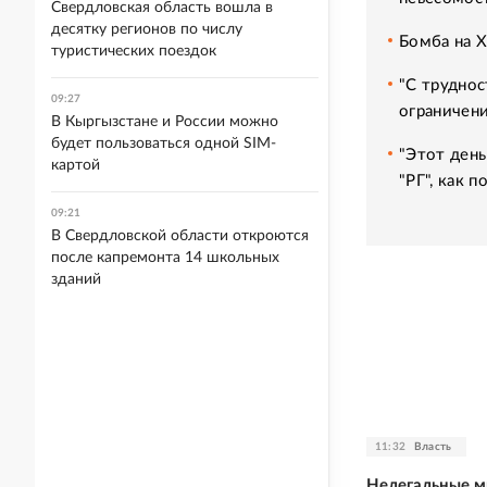
Свердловская область вошла в
десятку регионов по числу
Бомба на 
туристических поездок
"С труднос
09:27
ограничени
В Кыргызстане и России можно
будет пользоваться одной SIM-
"Этот день
картой
"РГ", как 
09:21
В Свердловской области откроются
после капремонта 14 школьных
зданий
11:32
Власть
Нелегальные м