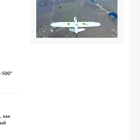
-500"
, как
ный