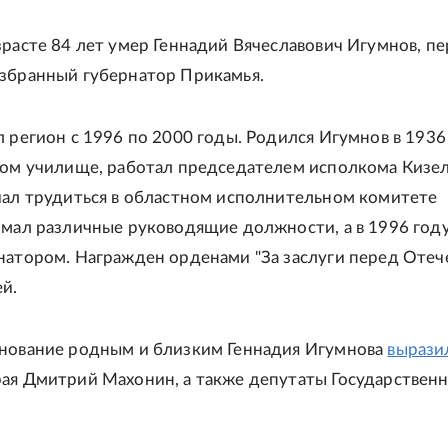
зрасте 84 лет умер Геннадий Вячеславович Игумнов, п
збранный губернатор Прикамья.
л регион с 1996 по 2000 годы. Родился Игумнов в 1936 
ном училище, работал председателем исполкома Кизел
чал трудиться в областном исполнительном комитете
имал различные руководящие должности, а в 1996 год
натором. Награжден орденами "За заслуги перед Отеч
ей.
нование родным и близким Геннадия Игумнова
вырази
ая Дмитрий Махонин, а также депутаты Государствен