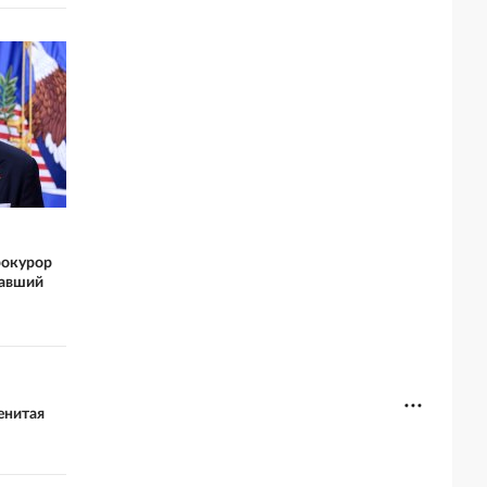
рокурор
авший
енитая