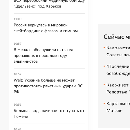
ВСУ перебросили медийную бригаду
"Эдельвейс" под Харьков
11:00
Россия вернулась в мировой
скейтбординг с флагом и гимном
Сейчас 
10:57
Как замет
В Непале обнаружили пять тел
Советы пс
пропавших в прошлом году
альпинистов
"Последний
освобожде
10:52
Welt: Украина больше не может
Как живет 
противостоять ракетным ударам ВС
Репортаж 
РФ
Карта высо
10:51
Москве
Большая вода начинает отступать от
Тюмени
10:49