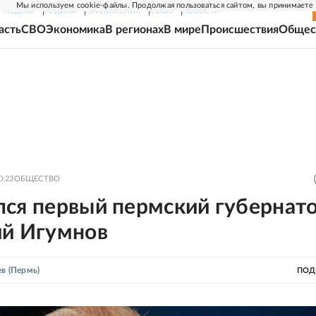
Мы используем cookie-файлы. Продолжая пользоваться сайтом, вы принимаете
Г-НЕДЕЛЯ
РОДИНА
ПРИЛОЖЕНИЯ
СОЮЗ
НОВОСТИ
асть
СВО
Экономика
В регионах
В мире
Происшествия
Общес
0:23
ОБЩЕСТВО
лся первый пермский губернат
ий Игумнов
ев
(Пермь)
ПОД