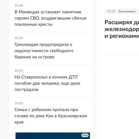
10:30
13:51
Экономика
В Минводах установят памятник
героям СВО, воздвигавшим сбитые
Расширяя ди
поклонные кресты
железнодор
и регионам
10:29
Гренландия предупредила о
недопустимости свободного
бурения на острове
10:05
На Ставрополье в ночном ДТП
погибли два человека, еще двое
пострадали
10:02
Семья с ребенком пропала при
сплаве по реке Кан в Красноярском
крае