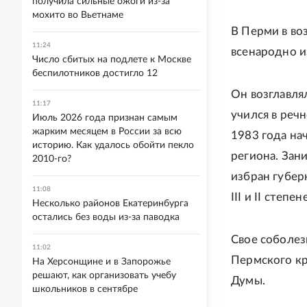
получила сильные ожоги из-за
мохито во Вьетнаме
В Перми в во
11:24
всенародно и
Число сбитых на подлете к Москве
беспилотников достигло 12
Он возглавля
11:17
учился в реч
Июль 2026 года признан самым
жарким месяцем в России за всю
1983 года на
историю. Как удалось обойти пекло
региона. Зан
2010-го?
избран губер
11:08
III и II степен
Несколько районов Екатеринбурга
остались без воды из-за паводка
Свое соболез
11:02
Пермского кр
На Херсонщине и в Запорожье
решают, как организовать учебу
Думы.
школьников в сентябре