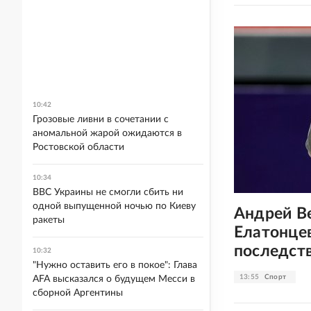
10:42
Грозовые ливни в сочетании с
аномальной жарой ожидаются в
Ростовской области
10:34
ВВС Украины не смогли сбить ни
одной выпущенной ночью по Киеву
Андрей В
ракеты
Елатонце
последст
10:32
"Нужно оставить его в покое": Глава
13:55
Спорт
AFA высказался о будущем Месси в
сборной Аргентины