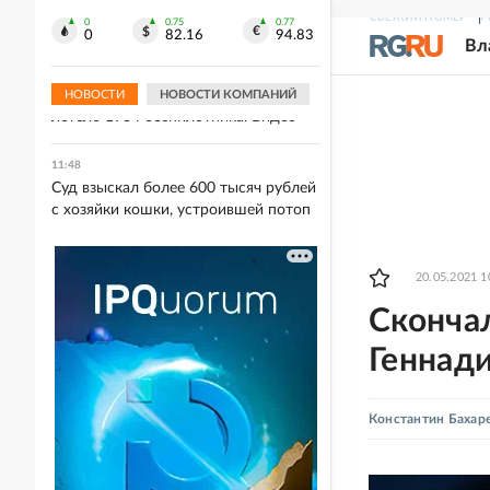
инструкторов ВСУ, пытавшихся
СВЕЖИЙ НОМЕР
Р
удержать Ивановку
0
0.75
0.77
0
82.16
94.83
Вл
11:53
В сторону Москвы с начала августа
НОВОСТИ
НОВОСТИ КОМПАНИЙ
летело 1984 беспилотника. Видео
11:48
Суд взыскал более 600 тысяч рублей
с хозяйки кошки, устроившей потоп
20.05.2021 1
Сконча
Геннад
Константин Бахар