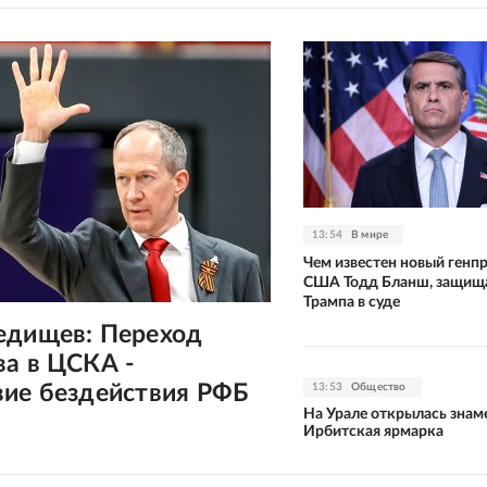
13:54
В мире
Чем известен новый генп
США Тодд Бланш, защищ
Трампа в суде
едищев: Переход
ва в ЦСКА -
вие бездействия РФБ
13:53
Общество
На Урале открылась знам
Ирбитская ярмарка