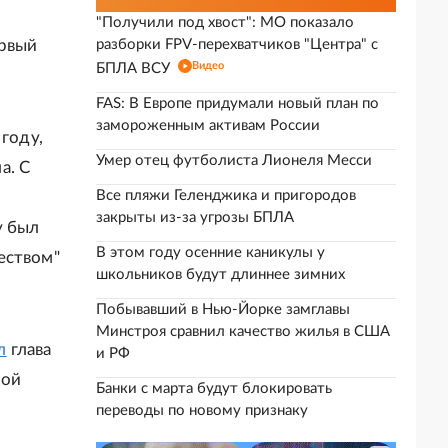
"Получили под хвост": МО показало
ервый
разборки FPV-перехватчиков "Центра" с
Видео
БПЛА ВСУ
FAS: В Европе придумали новый план по
замороженным активам России
году,
Умер отец футболиста Лионеля Месси
а. С
Все пляжи Геленджика и пригородов
закрыты из-за угрозы БПЛА
у был
В этом году осенние каникулы у
еством"
школьников будут длиннее зимних
Побывавший в Нью-Йорке замглавы
Минстроя сравнил качество жилья в США
л
глава
и РФ
ной
Банки с марта будут блокировать
переводы по новому признаку