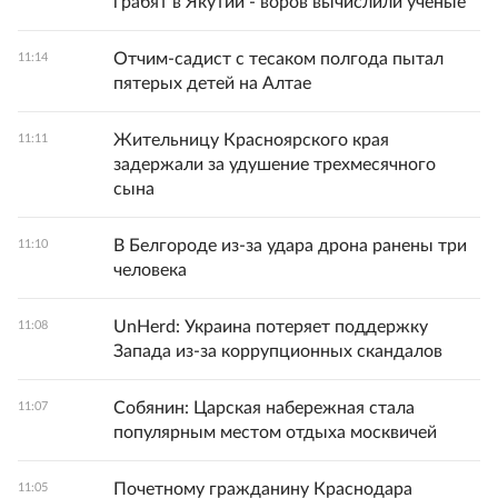
грабят в Якутии - воров вычислили ученые
Отчим-садист с тесаком полгода пытал
11:14
пятерых детей на Алтае
Жительницу Красноярского края
11:11
задержали за удушение трехмесячного
сына
В Белгороде из-за удара дрона ранены три
11:10
человека
UnHerd: Украина потеряет поддержку
11:08
Запада из-за коррупционных скандалов
Собянин: Царская набережная стала
11:07
популярным местом отдыха москвичей
Почетному гражданину Краснодара
11:05