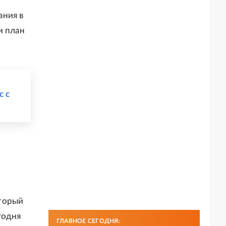
ания в
и план
с с
оторый
годня
ГЛАВНОЕ СЕГОДНЯ: