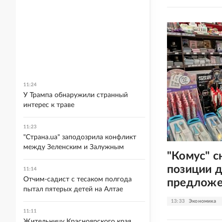
11:24
У Трампа обнаружили странный
интерес к траве
11:23
"Страна.ua" заподозрила конфликт
между Зеленским и Залужным
"Комус" с
позиции 
11:14
Отчим-садист с тесаком полгода
предлож
пытал пятерых детей на Алтае
13:33
Экономика
11:11
Жительницу Красноярского края