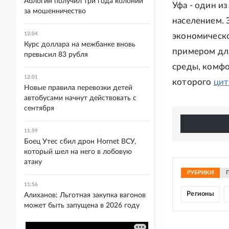
Аблогин получил три года колонии
Уфа - один и
за мошенничество
населением. 
12:04
экономическо
Курс доллара на межбанке вновь
примером для
превысил 83 рубля
среды, комфо
12:01
которого
цит
Новые правила перевозки детей
автобусами начнут действовать с
сентября
11:59
Боец Утес сбил дрон Hornet ВСУ,
который шел на него в лобовую
атаку
РУБРИКИ
11:56
Регионы
Алиханов: Льготная закупка вагонов
может быть запущена в 2026 году