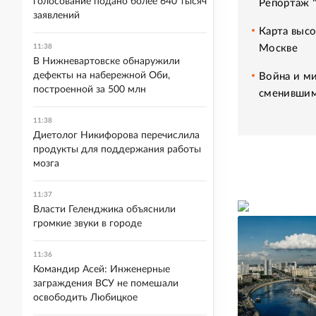
голосование подано более 640 тысяч
Репортаж 
заявлений
Карта высо
Москве
11:38
В Нижневартовске обнаружили
дефекты на набережной Оби,
Война и ми
построенной за 500 млн
сменившим
11:38
Диетолог Никифорова перечислила
продукты для поддержания работы
мозга
11:37
Власти Геленджика объяснили
громкие звуки в городе
11:36
Командир Асей: Инженерные
заграждения ВСУ не помешали
освободить Любицкое