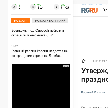
12:28
СВЕЖИЙ НОМЕР
Р
Боец Берия рассказал о расстрелах
0
0.47
0.86
0
81.4
94.05
Вл
ВСУ мирных жителей в
Константиновке
НОВОСТИ
НОВОСТИ КОМПАНИЙ
12:26
Военкомы под Одессой избили и
ограбили полковника СБУ
12:19
Главный раввин России надеется на
возвращение евреев на Донбасс
20.05.2021 1
Утверж
праздн
Василий Кошкин