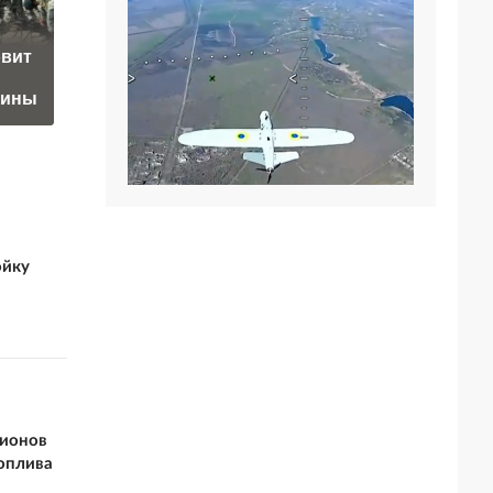
«Это конец всего»:
"Ее больше нет". В
Захарова
овит
США сделали
прокомментировал
тревожное
а фестиваль в
аины
заявление о России
Юрмале
ойку
дионов
топлива