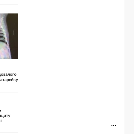
довалого
батарейку
м
ащиту
ы