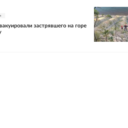
я
вакуировали застрявшего на горе
у