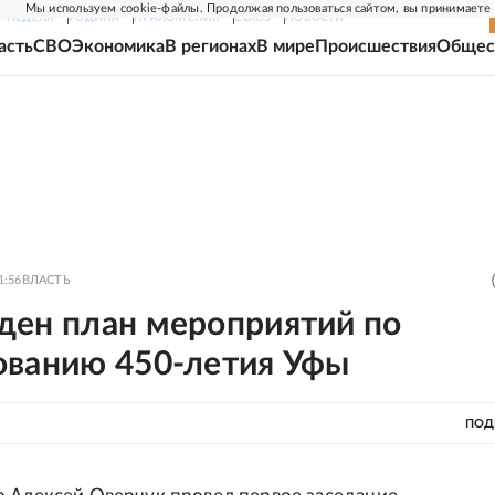
Мы используем cookie-файлы. Продолжая пользоваться сайтом, вы принимаете
Г-НЕДЕЛЯ
РОДИНА
ПРИЛОЖЕНИЯ
СОЮЗ
НОВОСТИ
асть
СВО
Экономика
В регионах
В мире
Происшествия
Общес
1:56
ВЛАСТЬ
ден план мероприятий по
ованию 450-летия Уфы
ПОД