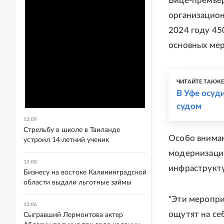
Вице-премьер
организацион
2024 году 45
основных ме
ЧИТАЙТЕ ТАКЖ
В Уфе осуд
судом
12:09
Стрельбу в школе в Таиланде
Особо вниман
устроил 14-летний ученик
модернизации
12:08
инфраструкту
Бизнесу на востоке Калининградской
области выдали льготные займы
"Эти меропри
12:06
ощутят на се
Сыгравший Лермонтова актер