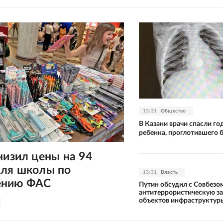
13:31
Общество
В Казани врачи спасли го
ребенка, проглотившего 
низил цены на 94
для школы по
13:31
Власть
ению ФАС
Путин обсудил с Совбезо
антитеррористическую з
объектов инфраструктур