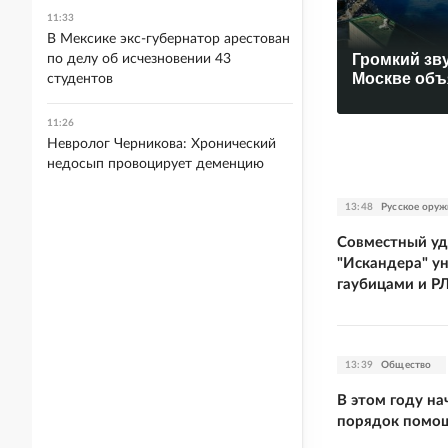
11:33
В Мексике экс-губернатор арестован
Громкий зву
по делу об исчезновении 43
Москве объ
студентов
11:26
Невролог Черникова: Хронический
недосып провоцирует деменцию
13:48
Русское оруж
Совместный уда
"Искандера" у
гаубицами и Р
13:39
Общество
В этом году на
порядок помо