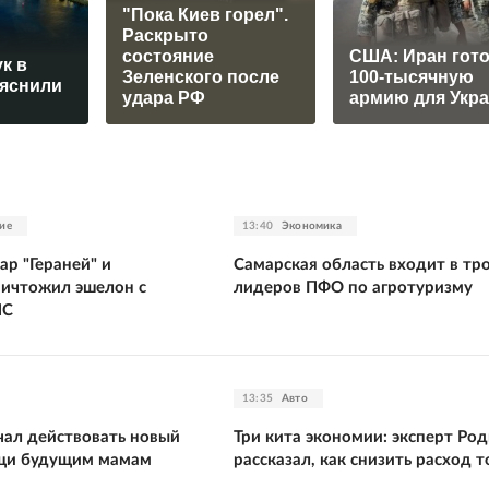
"Пока Киев горел".
Раскрыто
состояние
США: Иран гот
к в
Зеленского после
100-тысячную
яснили
удара РФ
армию для Укр
ие
13:40
Экономика
р "Гераней" и
Самарская область входит в тр
ничтожил эшелон с
лидеров ПФО по агротуризму
ЛС
13:35
Авто
чал действовать новый
Три кита экономии: эксперт Ро
щи будущим мамам
рассказал, как снизить расход 