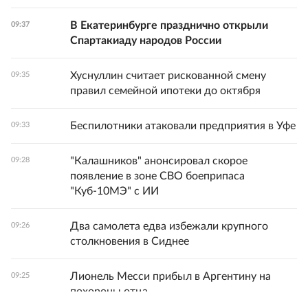
В Екатеринбурге празднично открыли
09:37
Спартакиаду народов России
Хуснуллин считает рискованной смену
09:35
правил семейной ипотеки до октября
Беспилотники атаковали предприятия в Уфе
09:33
"Калашников" анонсировал скорое
09:28
появление в зоне СВО боеприпаса
"Куб-10МЭ" с ИИ
Два самолета едва избежали крупного
09:26
столкновения в Сиднее
Лионель Месси прибыл в Аргентину на
09:25
похороны отца