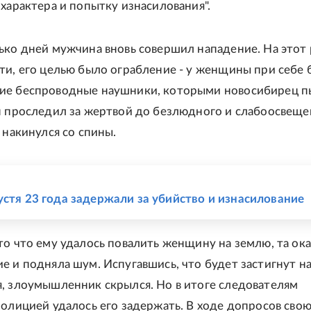
 характера и попытку изнасилования".
ько дней мужчина вновь совершил нападение. На этот 
ти, его целью было ограбление - у женщины при себе
ие беспроводные наушники, которыми новосибирец п
н проследил за жертвой до безлюдного и слабоосвещ
 накинулся со спины.
Е
устя 23 года задержали за убийство и изнасилование
то что ему удалось повалить женщину на землю, та ока
е и подняла шум. Испугавшись, что будет застигнут н
, злоумышленник скрылся. Но в итоге следователям
полицией удалось его задержать. В ходе допросов свою