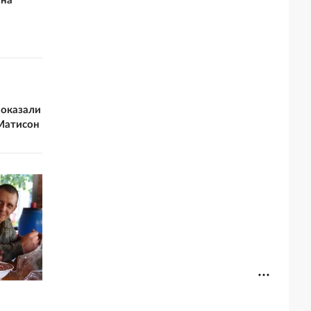
 на
показали
Матисон