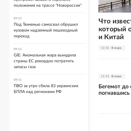
положения на трассе "Новороссия"
09:13
Что извес
Под Тюменью самосвал обрушил
который 
кузовом надземный пешеходный
и Китай
переход
12:52
В мире
09:12
GIE: Аномальная жара вынудила
страны ЕС рекордно потратить
запасы газа
12:33
В мире
09:11
Бегемот до 
ПВО за утро сбила 83 украинских
БПЛА над регионами РФ
погнавшись 