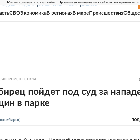
Мы используем cookie-файлы. Продолжая пользоваться сайтом, вы принимаете
Г-НЕДЕЛЯ
РОДИНА
ПРИЛОЖЕНИЯ
СОЮЗ
НОВОСТИ
асть
СВО
Экономика
В регионах
В мире
Происшествия
Общес
0:40
ПРОИСШЕСТВИЯ
ирец пойдет под суд за напад
щин в парке
восибирск)
ПОД