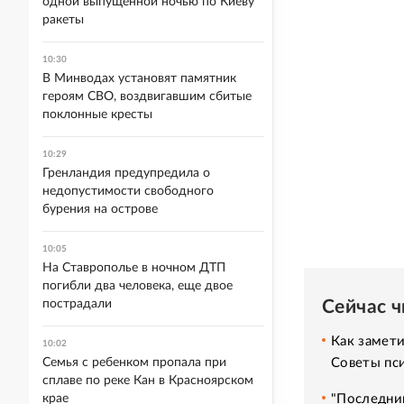
одной выпущенной ночью по Киеву
ракеты
10:30
В Минводах установят памятник
героям СВО, воздвигавшим сбитые
поклонные кресты
10:29
Гренландия предупредила о
недопустимости свободного
бурения на острове
10:05
На Ставрополье в ночном ДТП
погибли два человека, еще двое
Сейчас 
пострадали
Как замет
10:02
Советы пс
Семья с ребенком пропала при
сплаве по реке Кан в Красноярском
"Последний
крае