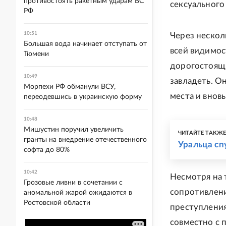
противостоять ракетным ударам ВС
сексуального
РФ
10:51
Через нескол
Большая вода начинает отступать от
всей видимос
Тюмени
дорогостоящ
10:49
завладеть. О
Морпехи РФ обманули ВСУ,
места и вновь
переодевшись в украинскую форму
10:48
Мишустин поручил увеличить
ЧИТАЙТЕ ТАКЖ
гранты на внедрение отечественного
Уральца сп
софта до 80%
10:42
Несмотря на 
Грозовые ливни в сочетании с
сопротивлени
аномальной жарой ожидаются в
Ростовской области
преступления
совместно с 