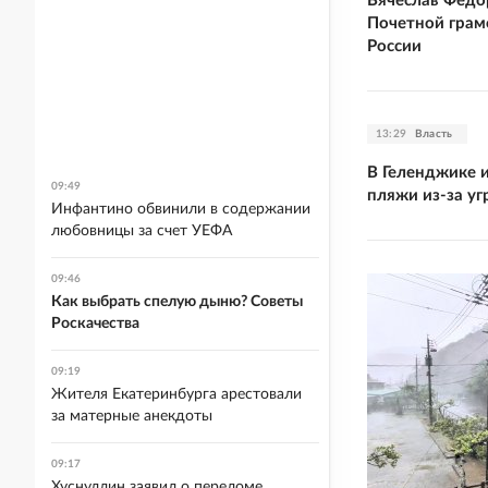
Вячеслав Федо
Почетной гра
России
13:29
Власть
В Геленджике 
09:49
пляжи из-за у
Инфантино обвинили в содержании
любовницы за счет УЕФА
09:46
Как выбрать спелую дыню? Советы
Роскачества
09:19
Жителя Екатеринбурга арестовали
за матерные анекдоты
09:17
Хуснуллин заявил о переломе