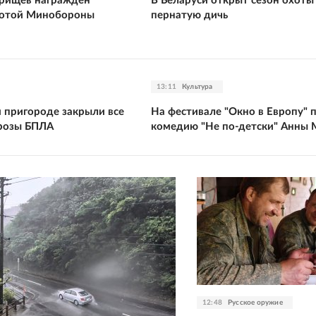
рищев награжден
В Беларуси открыт сезон охоты
мотой Минобороны
пернатую дичь
13:11
Культура
и пригороде закрыли все
На фестивале "Окно в Европу" 
грозы БПЛА
комедию "Не по-детски" Анны 
12:48
Русское оружие