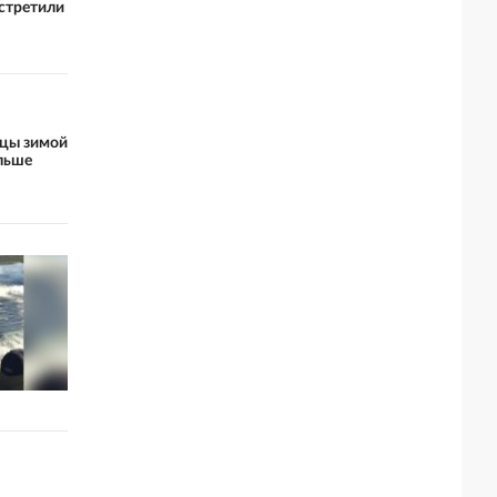
стретили
цы зимой
ольше