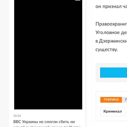
он признал ч
Правоохранит
Уголовное д
в Дзержински
существу.
РУБРИКИ
Криминал
10:34
ВВС Украины не смогли сбить ни