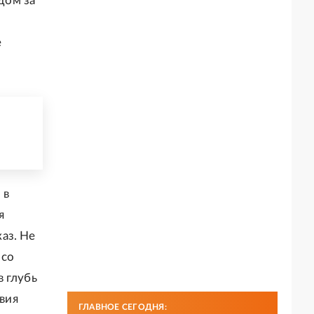
дом за
е
 в
я
аз. Не
 со
 глубь
твия
ГЛАВНОЕ СЕГОДНЯ: