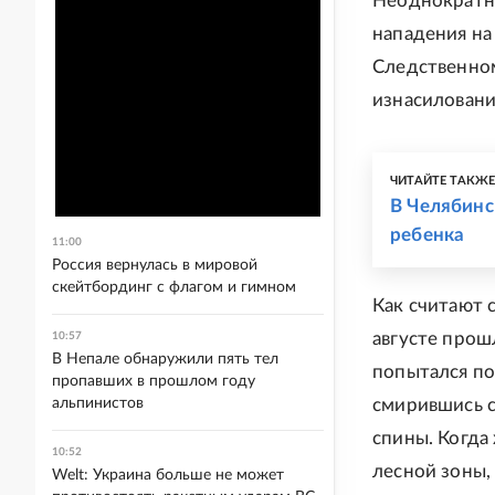
Неоднократно
нападения на
Следственном
изнасиловани
ЧИТАЙТЕ ТАКЖ
В Челябинс
ребенка
11:00
Россия вернулась в мировой
скейтбординг с флагом и гимном
Как считают 
августе прош
10:57
В Непале обнаружили пять тел
попытался по
пропавших в прошлом году
альпинистов
смирившись с
спины. Когда
10:52
лесной зоны, 
Welt: Украина больше не может