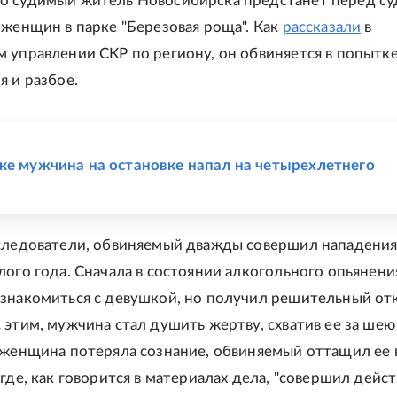
 судимый житель Новосибирска предстанет перед су
 женщин в парке "Березовая роща". Как
рассказали
в
 управлении СКР по региону, он обвиняется в попытк
я и разбое.
Е
ке мужчина на остановке напал на четырехлетнего
следователи, обвиняемый дважды совершил нападения
лого года. Сначала в состоянии алкогольного опьянени
знакомиться с девушкой, но получил решительный отк
 этим, мужчина стал душить жертву, схватив ее за шею
 женщина потеряла сознание, обвиняемый оттащил ее в
где, как говорится в материалах дела, "совершил дейс