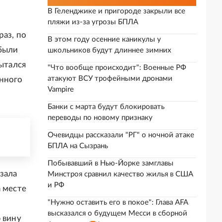
В Геленджике и пригороде закрыли все
пляжи из-за угрозы БПЛА
раз, по
В этом году осенние каникулы у
 были
школьников будут длиннее зимних
ытался
"Что вообще происходит": Военные РФ
атакуют ВСУ трофейными дронами
енного
Vampire
Банки с марта будут блокировать
переводы по новому признаку
Очевидцы рассказали "РГ" о ночной атаке
БПЛА на Сызрань
Побывавший в Нью-Йорке замглавы
зала
Минстроя сравнил качество жилья в США
и РФ
а месте
"Нужно оставить его в покое": Глава AFA
высказался о будущем Месси в сборной
 вину