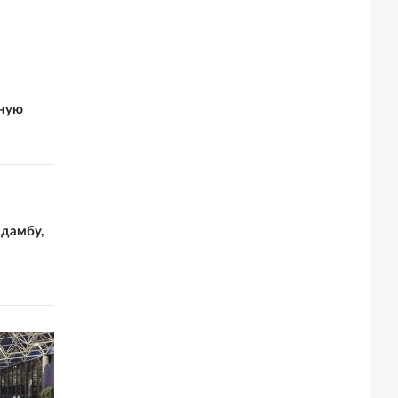
нную
 дамбу,