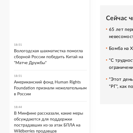
Сейчас 
65 лет пер
невесомос
18:51
Бомба на 
Вологодская шахматистка помогла
сборной России победить Китай на
"С труднос
"Матче Дружбы"
ограничени
18:51
"Этот день
Американский фонд Human Rights
"РГ", как 
Foundation признали нежелательным
в России
18:44
В Минфине рассказали, какие меры
обсуждаются для поддержки
пострадавших из-за атак БПЛА на
Wildberries продавцов