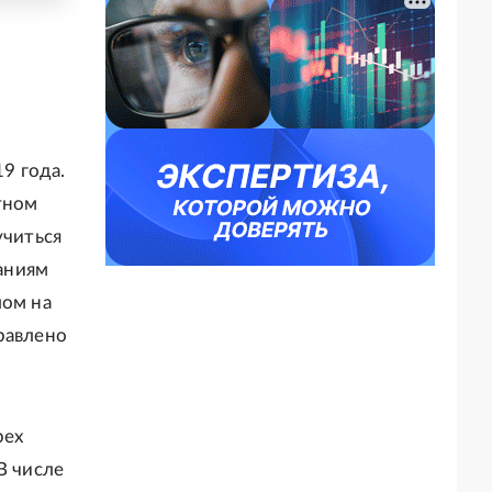
19 года.
тном
учиться
аниям
лом на
равлено
рех
В числе