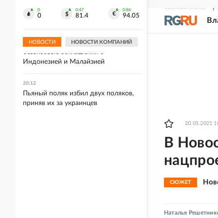
молдавского наемника ВСУ,
СВЕЖИЙ НОМЕР
Р
которого награждал Залужный
0
0.47
0.86
0
81.4
94.05
Вл
20:21
МЭР: РФ рассчитывает заключить
НОВОСТИ
НОВОСТИ КОМПАНИЙ
безвизовые соглашения с
Индонезией и Малайзией
20:12
Пьяный поляк избил двух поляков,
приняв их за украинцев
20.05.2021 1
В Новос
нацпро
Нов
СЮЖЕТ
Наталья Решетник