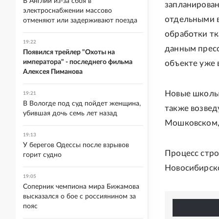
В Англии из-за сбоя в
запланирова
электроснабжении массово
отдельными в
отменяют или задерживают поезда
обработки тк
19:22
данным пресс
Появился трейлер "Охоты на
императора" - последнего фильма
объекте уже 
Алексея Пиманова
Новые школы 
19:21
В Вологде под суд пойдет женщина,
также возвед
убившая дочь семь лет назад
Мошковском, 
19:13
У берегов Одессы после взрывов
Процесс стро
горит судно
Новосибирско
19:05
Соперник чемпиона мира Бижамова
высказался о бое с россиянином за
пояс