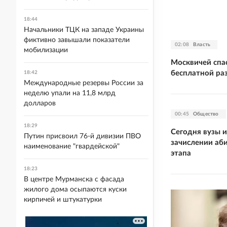
18:44
Начальники ТЦК на западе Украины
фиктивно завышали показатели
02:08
Власть
мобилизации
Москвичей спа
бесплатной ра
18:42
Международные резервы России за
неделю упали на 11,8 млрд
долларов
00:45
Общество
18:29
Сегодня вузы 
Путин присвоил 76-й дивизии ПВО
зачислении аб
наименование "гвардейской"
этапа
18:23
В центре Мурманска с фасада
жилого дома осыпаются куски
кирпичей и штукатурки