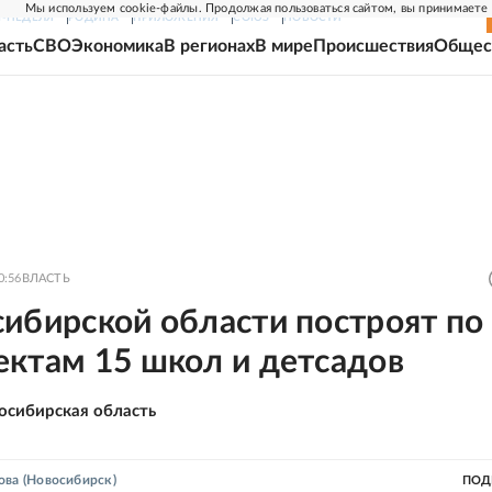
Мы используем cookie-файлы. Продолжая пользоваться сайтом, вы принимаете
Г-НЕДЕЛЯ
РОДИНА
ПРИЛОЖЕНИЯ
СОЮЗ
НОВОСТИ
асть
СВО
Экономика
В регионах
В мире
Происшествия
Общес
0:56
ВЛАСТЬ
ибирской области построят по
ектам 15 школ и детсадов
осибирская область
ова
(Новосибирск)
ПОД