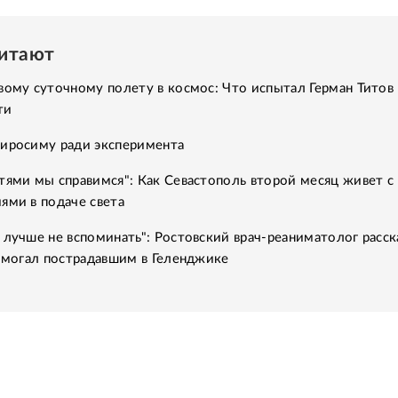
читают
вому суточному полету в космос: Что испытал Герман Титов 
ти
Хиросиму ради эксперимента
тями мы справимся": Как Севастополь второй месяц живет с
ями в подаче света
 лучше не вспоминать": Ростовский врач-реаниматолог расск
помогал пострадавшим в Геленджике