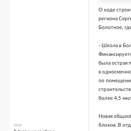
О ходе строи
региона Серг
Болотное, гд
- Школа в Бол
Финансируетс
была острая 
в односменн
по помещения
строительств
более 4,5 ми
Новая общеоб
блоков. В от
19:33