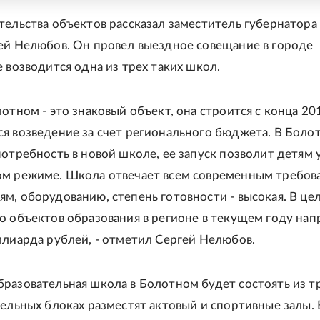
тельства объектов рассказал заместитель губернатора
ей Нелюбов. Он провел выездное совещание в городе
е возводится одна из трех таких школ.
отном - это знаковый объект, она строится с конца 20
я возведение за счет регионального бюджета. В Боло
потребность в новой школе, ее запуск позволит детям 
ом режиме. Школа отвечает всем современным требов
м, оборудованию, степень готовности - высокая. В це
о объектов образования в регионе в текущем году нап
ллиарда рублей, - отметил Сергей Нелюбов.
разовательная школа в Болотном будет состоять из т
дельных блоках разместят актовый и спортивные залы. 