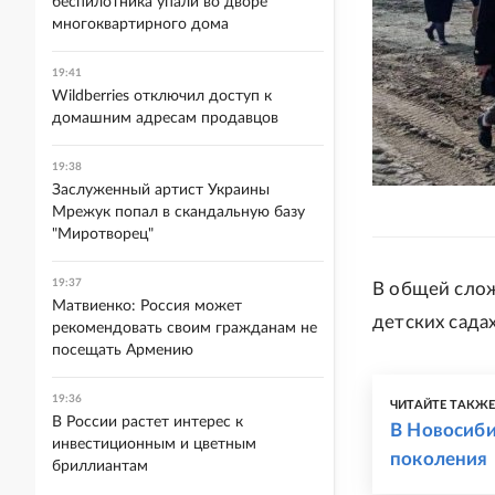
беспилотника упали во дворе
многоквартирного дома
19:41
Wildberries отключил доступ к
домашним адресам продавцов
19:38
Заслуженный артист Украины
Мрежук попал в скандальную базу
"Миротворец"
19:37
В общей слож
Матвиенко: Россия может
детских садах
рекомендовать своим гражданам не
посещать Армению
19:36
ЧИТАЙТЕ ТАКЖ
В России растет интерес к
В Новосиби
инвестиционным и цветным
поколения
бриллиантам