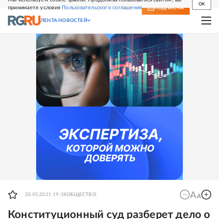
OK
принимаете условия
Пользовательского соглашения
СВЕЖИЙ НОМЕР
ПОДПИСКА
ЛЕНТА НОВОСТЕЙ
20.05.2021 19:38
ОБЩЕСТВО
Конституционный суд разберет дело о