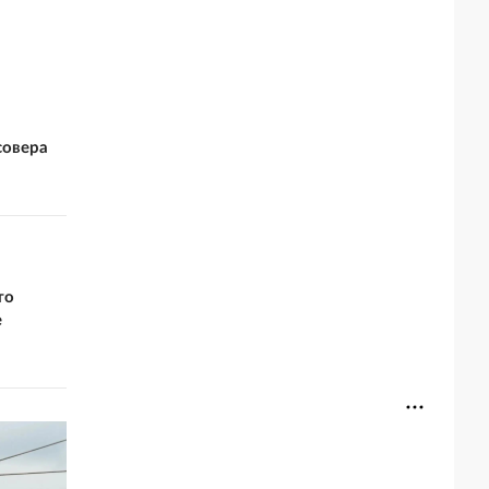
совера
то
е