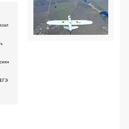
азал
ть
сиян
 ЕГЭ