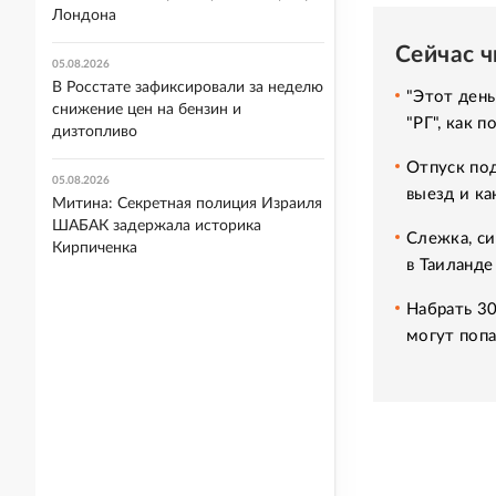
Лондона
Сейчас 
05.08.2026
В Росстате зафиксировали за неделю
"Этот день
снижение цен на бензин и
"РГ", как 
дизтопливо
Отпуск под
05.08.2026
выезд и ка
Митина: Секретная полиция Израиля
ШАБАК задержала историка
Слежка, си
Кирпиченка
в Таиланде
Набрать 30
могут попа