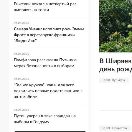
Рижский вокзал в четвертый раз
выставят на торги
05.08.2026
Самара Уивинг исполнит роль Эммы
Фрост в перезапуске франшизы
"Люди Икс"
05.08.2026
В Ширяев
Памфилова рассказала Путину о
мерах безопасности к выборам
день рож
05.08.2026
07:00
Культура
"Где же кружка": как и для чего
появились первые подстаканники в
автомобиле
05.08.2026
Путин уверен в явке граждан на
выборы в Госдуму
06:33
Общество