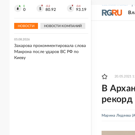
СВЕЖИЙ НОМЕР
Р
0
-0.2
-0.4
05.08.2026
0
80.92
93.19
Вл
Стали известны подробности о
втором сезоне сериала "Добро
пожаловать в Дерри"
НОВОСТИ
НОВОСТИ КОМПАНИЙ
05.08.2026
Захарова прокомментировала слова
Макрона после ударов ВС РФ по
Киеву
20.05.2021 1
В Арха
рекорд
Марина Ледяева
(А