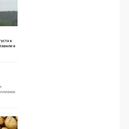
уста в
тавили в
и
иллионов