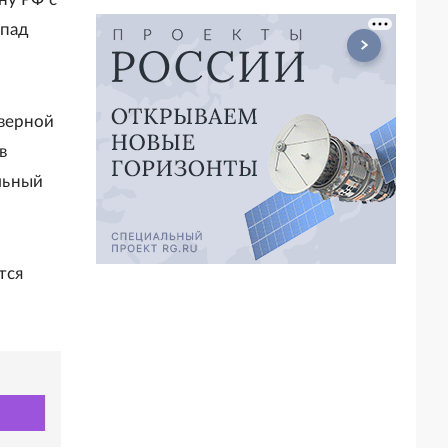
апад
еверной
в
льный
тся