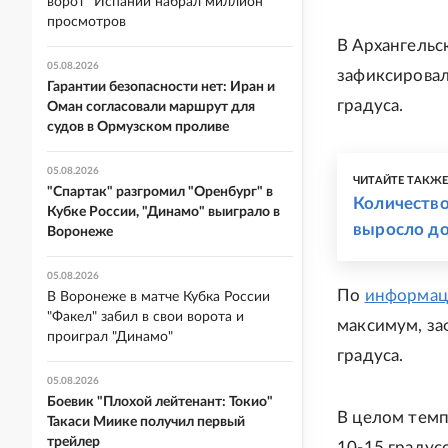
ворот" Испании набрал миллион
просмотров
В Архангельс
05.08.2026
зафиксировал
Гарантии безопасности нет: Иран и
градуса.
Оман согласовали маршрут для
судов в Ормузском проливе
05.08.2026
ЧИТАЙТЕ ТАКЖ
"Спартак" разгромил "Оренбург" в
Количество
Кубке России, "Динамо" выиграло в
выросло до
Воронеже
05.08.2026
По
информац
В Воронеже в матче Кубка России
"Факел" забил в свои ворота и
максимум, за
проиграл "Динамо"
градуса.
05.08.2026
Боевик "Плохой лейтенант: Токио"
В целом темп
Такаси Миике получил первый
трейлер
10-15 градус