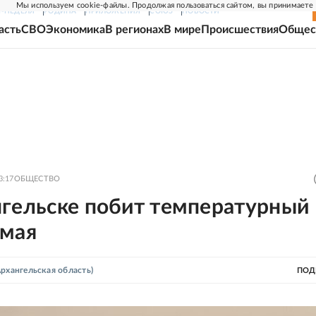
Мы используем cookie-файлы. Продолжая пользоваться сайтом, вы принимаете
Г-НЕДЕЛЯ
РОДИНА
ПРИЛОЖЕНИЯ
СОЮЗ
НОВОСТИ
асть
СВО
Экономика
В регионах
В мире
Происшествия
Общес
3:17
ОБЩЕСТВО
нгельске побит температурный
 мая
рхангельская область)
ПОД