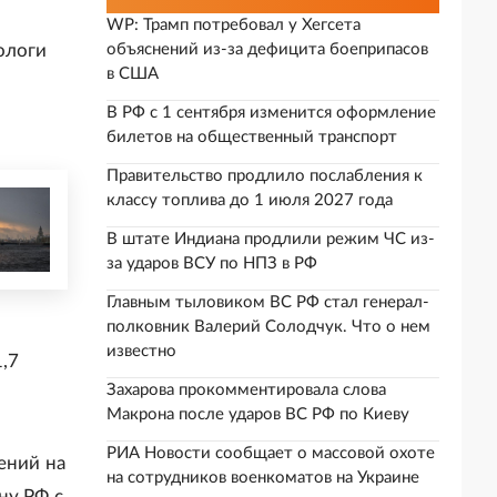
WP: Трамп потребовал у Хегсета
ологи
объяснений из-за дефицита боеприпасов
в США
В РФ с 1 сентября изменится оформление
билетов на общественный транспорт
Правительство продлило послабления к
классу топлива до 1 июля 2027 года
В штате Индиана продлили режим ЧС из-
за ударов ВСУ по НПЗ в РФ
Главным тыловиком ВС РФ стал генерал-
полковник Валерий Солодчук. Что о нем
известно
,7
Захарова прокомментировала слова
Макрона после ударов ВС РФ по Киеву
РИА Новости сообщает о массовой охоте
ений на
на сотрудников военкоматов на Украине
ну РФ с