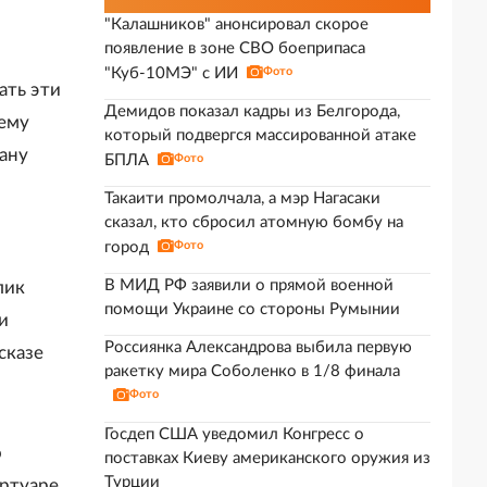
"Калашников" анонсировал скорое
появление в зоне СВО боеприпаса
"Куб-10МЭ" с ИИ
Фото
ать эти
Демидов показал кадры из Белгорода,
 ему
который подвергся массированной атаке
ману
БПЛА
Фото
Такаити промолчала, а мэр Нагасаки
сказал, кто сбросил атомную бомбу на
город
Фото
В МИД РФ заявили о прямой военной
лик
помощи Украине со стороны Румынии
и
Россиянка Александрова выбила первую
сказе
ракетку мира Соболенко в 1/8 финала
Фото
Госдеп США уведомил Конгресс о
о
поставках Киеву американского оружия из
Турции
ертуаре