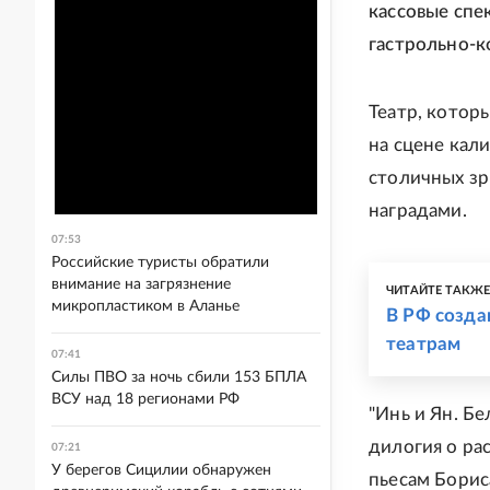
кассовые спе
гастрольно-к
Театр, которы
на сцене кал
столичных з
наградами.
07:53
Российские туристы обратили
внимание на загрязнение
ЧИТАЙТЕ ТАКЖ
микропластиком в Аланье
В РФ созда
театрам
07:41
Силы ПВО за ночь сбили 153 БПЛА
ВСУ над 18 регионами РФ
"Инь и Ян. Бе
дилогия о ра
07:21
У берегов Сицилии обнаружен
пьесам Борис