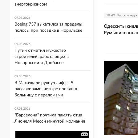
энергокризисом
10:49
Русское оруж
09.08.2026
Boeing 737 выкатился за пределы
Одесситы сняли
полосы при посадке в Норильске
Румынию после
09.08.2026
Путин отметил мужество
строителей, работающих в
Новороссии и Донбассе
09.08.2026
В Махачкале рухнул лифт с 9
пассажирами, четыре попали в
больницу с переломами
09.08.2026
"Барселона" почтила память отца
Лионеля Месси минутой молчания