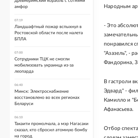
древнеримский корабль с сотнями
Народным ар
амфор
07:19
- Это абсолю
Ландшафтный пожар вспыхнул в
Ростовской области после налета
замечательны
БПЛА
понравился с
"Азазель", - 
07:00
Сотрудники ТЦК не смогли
Фандорина, З
мобилизовать украинца из-за
леопарда
В гастроли в
06:40
Эдвард" - фи
Минск: Электроснабжение
восстановлено во всех регионах
Камилло и "Б
Беларуси
Афанасьева.
06:10
Такаити промолчала, а мэр Нагасаки
Отбор спекта
сказал, кто сбросил атомную бомбу
на город
словам замес