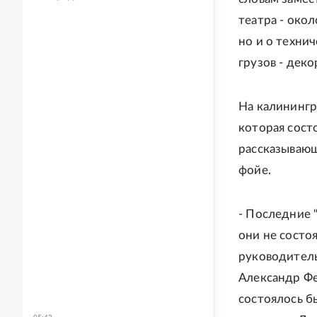
театра - окол
но и о техни
грузов - деко
На калинингр
которая состо
рассказывающ
фойе.
- Последние 
они не состо
руководитель
Александр Фе
состоялось б