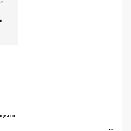
ж.
в
ации на