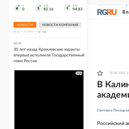
телами хозяев
СВЕЖИЙ НОМЕР
Р
0
0.75
0.77
0
82.16
94.83
Вл
08:17
Административное здание, МКД и
соцобъект повреждены из-за атаки
НОВОСТИ
НОВОСТИ КОМПАНИЙ
ВСУ на Белгород
08:00
30 лет назад Кремлевские куранты
впервые исполнили Государственный
гимн России
20.05.2021 1
В Кали
академ
Светлана Песоцка
Российский 