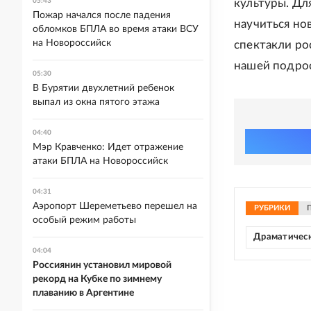
05:43
культуры. Дл
Пожар начался после падения
научиться нов
обломков БПЛА во время атаки ВСУ
на Новороссийск
спектакли ро
нашей подро
05:30
В Бурятии двухлетний ребенок
выпал из окна пятого этажа
04:40
Мэр Кравченко: Идет отражение
атаки БПЛА на Новороссийск
04:31
Аэропорт Шереметьево перешел на
РУБРИКИ
особый режим работы
Драматическ
04:04
Россиянин установил мировой
рекорд на Кубке по зимнему
плаванию в Аргентине