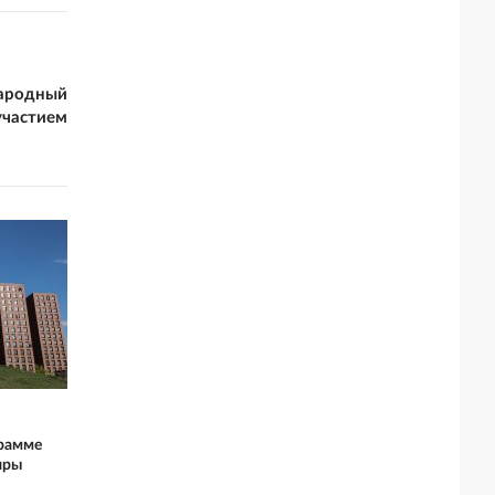
народный
участием
грамме
иры