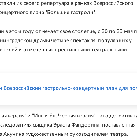
ктакли из своего репертуара в рамках Всероссийского
онцертного плана "Большие гастроли".
й в этом году отмечает свое столетие, с 20 по 23 мая
ининградской драмы четыре спектакля, популярных у
рителей и отмеченных престижными театральными
Е
н Всероссийский гастрольно-концертный план для п
лая версия" и "Инь и Ян. Черная версия" - это детективн
сследованиях сыщика Эраста Фандорина, поставленная
а Акунина художественным руководителем театра,