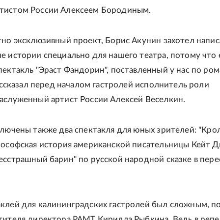
тистом России Алексеем Бородиным.
тно эксклюзивный проект, Борис Акунин захотел напис
е истории специально для нашего театра, потому что
пектакль "Эраст Фандорин", поставленный у нас по ро
рассказал перед началом гастролей исполнитель роли
аслуженный артист России Алексей Веселкин.
ключены также два спектакля для юных зрителей: "Кро
лософская история американской писательницы Кейт Д
есстрашный барин" по русской народной сказке в пере
клей для калининградских гастролей был сложным, п
тителя директора РАМТ Кирилла Рыбкина. Ведь в реп