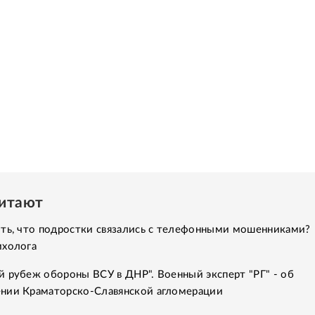
читают
ить, что подростки связались с телефонными мошенниками?
ихолога
 рубеж обороны ВСУ в ДНР". Военный эксперт "РГ" - об
нии Краматорско-Славянской агломерации