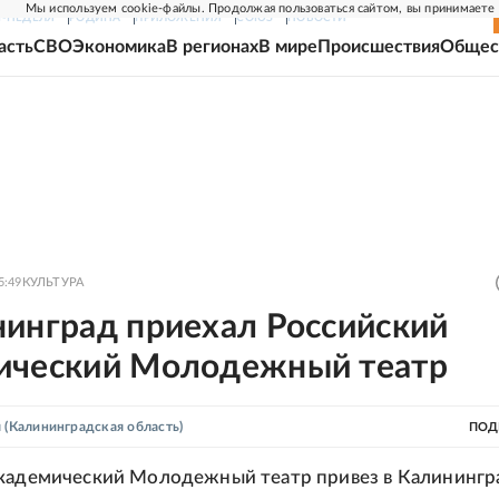
Мы используем cookie-файлы. Продолжая пользоваться сайтом, вы принимаете
Г-НЕДЕЛЯ
РОДИНА
ПРИЛОЖЕНИЯ
СОЮЗ
НОВОСТИ
асть
СВО
Экономика
В регионах
В мире
Происшествия
Общес
5:49
КУЛЬТУРА
нинград приехал Российский
ический Молодежный театр
я
(Калининградская область)
ПОД
академический Молодежный театр привез в Калинингр