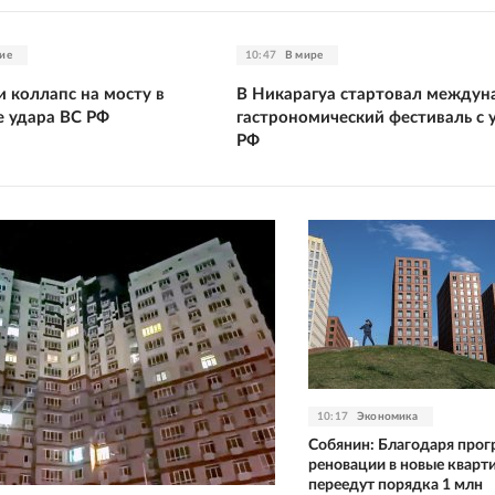
ие
10:47
В мире
 коллапс на мосту в
В Никарагуа стартовал между
 удара ВС РФ
гастрономический фестиваль с 
РФ
10:17
Экономика
Собянин: Благодаря про
реновации в новые кварт
переедут порядка 1 млн