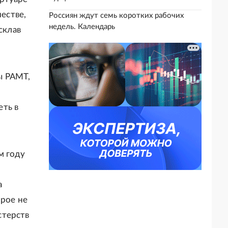
честве,
Россиян ждут семь коротких рабочих
недель. Календарь
склав
ы РАМТ,
еть в
м году
а
орое не
стерств