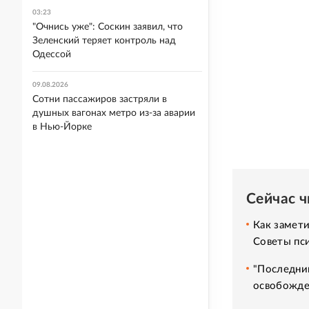
03:23
"Очнись уже": Соскин заявил, что
Зеленский теряет контроль над
Одессой
09.08.2026
Сотни пассажиров застряли в
душных вагонах метро из-за аварии
в Нью-Йорке
Сейчас 
Как замет
Советы пс
"Последний
освобожде