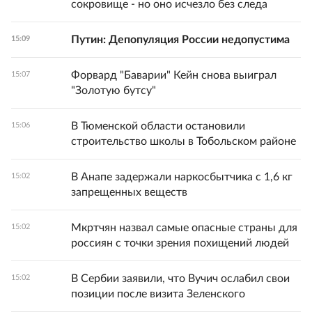
сокровище - но оно исчезло без следа
Путин: Депопуляция России недопустима
15:09
Форвард "Баварии" Кейн снова выиграл
15:07
"Золотую бутсу"
В Тюменской области остановили
15:06
строительство школы в Тобольском районе
В Анапе задержали наркосбытчика с 1,6 кг
15:02
запрещенных веществ
Мкртчян назвал самые опасные страны для
15:02
россиян с точки зрения похищений людей
В Сербии заявили, что Вучич ослабил свои
15:02
позиции после визита Зеленского