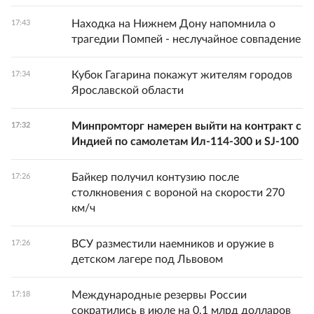
Находка на Нижнем Дону напомнила о
17:43
трагедии Помпей - неслучайное совпадение
Кубок Гагарина покажут жителям городов
17:34
Ярославской области
Минпромторг намерен выйти на контракт с
17:32
Индией по самолетам Ил-114-300 и SJ-100
Байкер получил контузию после
17:26
столкновения с вороной на скорости 270
км/ч
ВСУ разместили наемников и оружие в
17:26
детском лагере под Львовом
Международные резервы России
17:18
сократились в июле на 0,1 млрд долларов