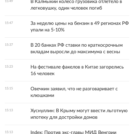
В Калмыкии колесо грузовика отлетело в
15:49
легковушку, один человек погиб
За неделю цены на бензин в 49 регионах РФ
15:47
упали на 5-10%
В 20 банках РФ ставки по краткосрочным
15:37
вкладам выросли до максимума с весны
На фестивале факелов в Китае загорелись
15:23
16 человек
Овечкин заявил, что не разговаривает с
15:15
клюшками
Хуснуллин: В Крыму могут ввести льготную
15:13
ипотеку для достройки домов
Index: Против экс-главы МИД Венгрии
15:13