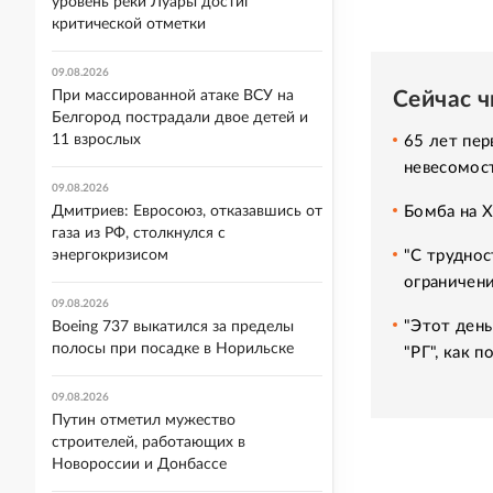
уровень реки Луары достиг
критической отметки
09.08.2026
Сейчас 
При массированной атаке ВСУ на
Белгород пострадали двое детей и
11 взрослых
65 лет пер
невесомос
09.08.2026
Бомба на 
Дмитриев: Евросоюз, отказавшись от
газа из РФ, столкнулся с
"С труднос
энергокризисом
ограничени
09.08.2026
"Этот день
Boeing 737 выкатился за пределы
полосы при посадке в Норильске
"РГ", как 
09.08.2026
Путин отметил мужество
строителей, работающих в
Новороссии и Донбассе