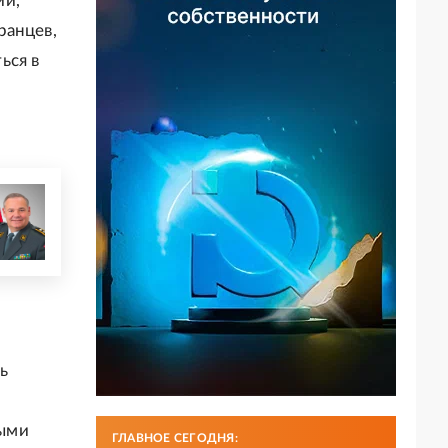
ии,
ранцев,
ься в
ь
ными
ГЛАВНОЕ СЕГОДНЯ: