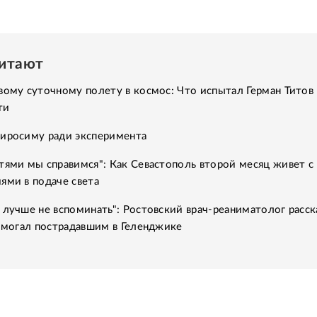
читают
вому суточному полету в космос: Что испытал Герман Титов 
ти
Хиросиму ради эксперимента
тями мы справимся": Как Севастополь второй месяц живет с
ями в подаче света
 лучше не вспоминать": Ростовский врач-реаниматолог расск
помогал пострадавшим в Геленджике