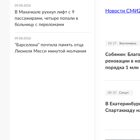
09.08.2026
Новости СМИ
В Махачкале рухнул лифт с 9
пассажирами, четыре попали в
больницу с переломами
09.08.2026
10:17
Экономика
"Барселона" почтила память отца
Лионеля Месси минутой молчания
Собянин: Благ
реновации в н
порядка 1 млн
09:37
Спорт
В Екатеринбур
Спартакиаду н