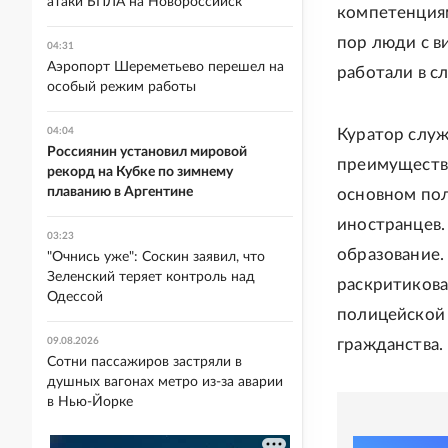
атаки БПЛА на Новороссийск
компетенциям
пор люди с ви
04:31
Аэропорт Шереметьево перешел на
работали в с
особый режим работы
04:04
Куратор служ
Россиянин установил мировой
преимущества
рекорд на Кубке по зимнему
плаванию в Аргентине
основном пол
иностранцев.
03:23
образование.
"Очнись уже": Соскин заявил, что
Зеленский теряет контроль над
раскритикова
Одессой
полицейской 
09.08.2026
гражданства.
Сотни пассажиров застряли в
душных вагонах метро из-за аварии
в Нью-Йорке