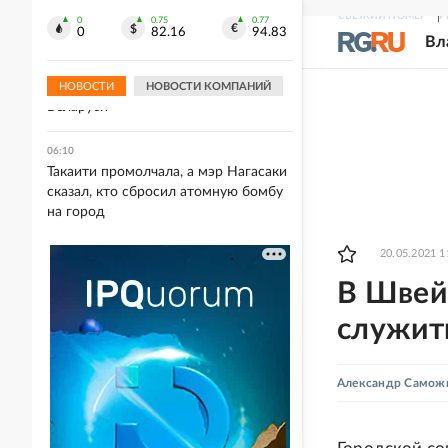
леопарда
СВЕЖИЙ НОМЕР
Р
0
0.75
0.77
0
82.16
94.83
Вл
06:40
Минск: Электроснабжение
восстановлено во всех регионах
НОВОСТИ
НОВОСТИ КОМПАНИЙ
Беларуси
06:10
Такаити промолчала, а мэр Нагасаки
сказал, кто сбросил атомную бомбу
на город
20.05.2021 1
В Швей
служит
Александр Самож