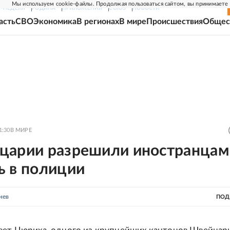
Мы используем cookie-файлы. Продолжая пользоваться сайтом, вы принимаете
Г-НЕДЕЛЯ
РОДИНА
ПРИЛОЖЕНИЯ
СОЮЗ
НОВОСТИ
асть
СВО
Экономика
В регионах
В мире
Происшествия
Общес
1:30
В МИРЕ
царии разрешили иностранцам
ь в полиции
нев
ПОД