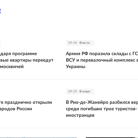
2
09:40
Власть
одаря программе
Армия РФ поразила склады с Г
овые квартиры переедут
ВСУ и перевалочный комплекс 
 москвичей
Украины
09:29
В мире
ге празднично открыли
В Рио-де-Жанейро разбился ве
ародов России
среди погибших трое туристов-
иностранцев