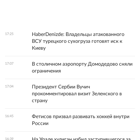
HaberDenizde: Владельцы атакованного
17:25
ВСУ турецкого сухогруза готовят иск к
Киеву
В столичном аэропорту Домодедово сняли
17:07
ограничения
Президент Сербии Вучич
17:04
прокомментировал визит Зеленского в
страну
Фетисов призвал развивать хоккей внутри
16:45
России
На Урале хулиган избил заступившегося за
16:39