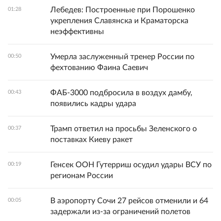
Лебедев: Построенные при Порошенко
01:28
укрепления Славянска и Краматорска
неэффективны
Умерла заслуженный тренер России по
00:50
фехтованию Фаина Саевич
ФАБ-3000 подбросила в воздух дамбу,
00:43
появились кадры удара
Трамп ответил на просьбы Зеленского о
00:37
поставках Киеву ракет
Генсек ООН Гутерриш осудил удары ВСУ по
00:19
регионам России
В аэропорту Сочи 27 рейсов отменили и 64
00:05
задержали из-за ограничений полетов