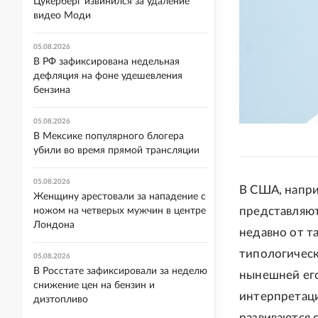
Цукерберг извинился за удаление
видео Моди
05.08.2026
В РФ зафиксирована недельная
дефляция на фоне удешевления
бензина
05.08.2026
В Мексике популярного блогера
убили во время прямой трансляции
05.08.2026
В США, напри
Женщину арестовали за нападение с
представляют
ножом на четверых мужчин в центре
Лондона
недавно от т
типологическ
05.08.2026
В Росстате зафиксировали за неделю
нынешней его
снижение цен на бензин и
интерпретаци
дизтопливо
развиваются 