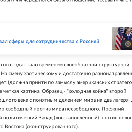
.
Е
вал сферы для сотрудничества с Россией
этого года стало временем своеобразной структурной
 На смену хаотическому и достаточно разнонаправле
ет (должна прийти по замыслу американских стратего
е четкая картина. Образец - "холодная война" второй
шлого века с понятным делением мира на два лагеря. 
ир свободный против мира несвободного. Прежний
 политический Запад (восстановленный) против ново
о Востока (сконструированного).