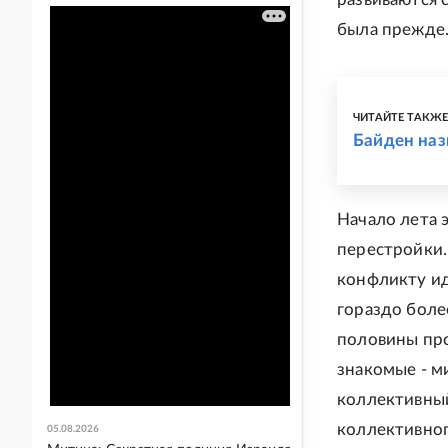
была прежде
ЧИТАЙТЕ ТАКЖ
Байден наз
Начало лета 
перестройки.
конфликту ид
гораздо боле
половины про
знакомые - м
коллективный
коллективног
05.08.2026