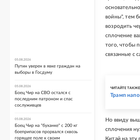
основательно
войны", тем 
возродить че
сплочение ва
того, чтобы 
связанные с 
05.08.2026
Путин уверен в явке граждан на
выборы в Госдуму
05.08.2026
ЧИТАЙТЕ ТАКЖ
Боец Чир на СВО остался с
Трамп нап
последним патроном и спас
сослуживцев
Но ввиду выш
05.08.2026
Боец Чир на "буханке" с 200 кг
сплочения ну
боеприпасов прорвался сквозь
горящее поле к своим
Китай на эту 