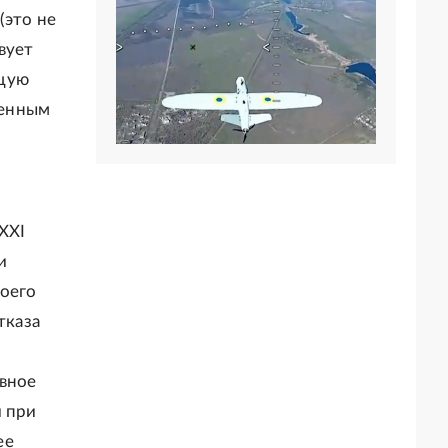
(это не
вует
ющую
ненным
XXI
и
воего
тказа
авное
и при
ее