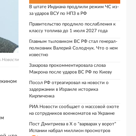
В штате Индиана продлили режим ЧС из-
за ударов ВСУ по НПЗ в РФ
Правительство продлило послабления к
классу топлива до 1 июля 2027 года
Главным тыловиком ВС РФ стал генерал-
полковник Валерий Солодчук. Что о нем
известно
 Новости
Захарова прокомментировала слова
Макрона после ударов ВС РФ по Киеву
Пекином
Посол РФ отреагировал на новости о
задержании в Израиле историка
Кирпиченка
РИА Новости сообщает о массовой охоте
на сотрудников военкоматов на Украине
ым
Пост Дмитриева в X о "варварах у ворот"
Испании набрал миллион просмотров
ой, что