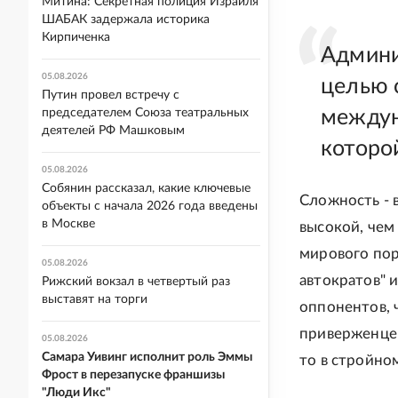
Митина: Секретная полиция Израиля
ШАБАК задержала историка
Кирпиченка
Админи
05.08.2026
целью 
Путин провел встречу с
председателем Союза театральных
междун
деятелей РФ Машковым
которо
05.08.2026
Собянин рассказал, какие ключевые
Сложность - 
объекты с начала 2026 года введены
в Москве
высокой, чем
мирового пор
05.08.2026
автократов" 
Рижский вокзал в четвертый раз
выставят на торги
оппонентов, ч
приверженцев
05.08.2026
Самара Уивинг исполнит роль Эммы
то в стройно
Фрост в перезапуске франшизы
"Люди Икс"