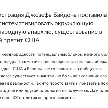
страция Джозефа Байдена поставила
систематизировать окружающую
ародную анархию, существование в
й претит США
в неоднородности потенциальных блоков, намного бо
 прежде. Прагматические интересы флагманов либера
ядка - США и Европы - не совпадают, а "сообщество
и вовсе существует значительно больше в сознании его
ем в реальности. Так что просто взять и призвать в по
 одной или другой идеологии не получится. Да и иде
м виде ХХ столетия не прослеживается.