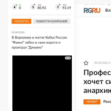
СВЕЖИЙ НОМЕР
Р
0
-0.2
-0.4
05.08.2026
0
80.92
93.19
Вл
"Спартак" разгромил "Оренбург" в
Кубке России, "Динамо" выиграло в
Воронеже
НОВОСТИ
НОВОСТИ КОМПАНИЙ
05.08.2026
В Воронеже в матче Кубка России
"Факел" забил в свои ворота и
проиграл "Динамо"
29.06.2021 2
Профес
хочет 
анархи
Рос
СЮЖЕТ