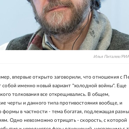
Илья Питалев/РИА
мер, впервые открыто заговорили, что отношения с 
 собой именно новый вариант "холодной войны". Еще
акого толкования все открещивались. В общем,
ие черты и данного типа противостояния вообще, и
 формы в частности - тема богатая, подлежащая разн
ям. Одно невозможно отрицать - скорость, с которой
события и чередуются фазы отношений, несравнима с т