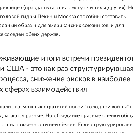
риканцев (правда, пугают как могут - и тех и других). Н
хголовой гидры Пекин и Москва способны составить
розный образ и для американских союзников, и для
 соседей обеих держав.
живающие итоги встречи президенто
 и США - это как раз структурирующа
процесса, снижение рисков в наиболее
х сферах взаимодействия
ализ возможных стратегий новой "холодной войны" н
длагаются разные. Но объединяет разные оценки общ
рост напряженности неизбежен. Если структурирован