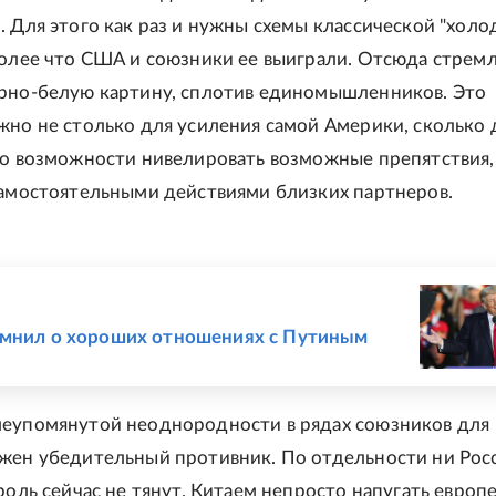
. Для этого как раз и нужны схемы классической "хол
более что США и союзники ее выиграли. Отсюда стрем
рно-белую картину, сплотив единомышленников. Это
жно не столько для усиления самой Америки, сколько 
по возможности нивелировать возможные препятствия,
самостоятельными действиями близких партнеров.
Е
омнил о хороших отношениях с Путиным
еупомянутой неоднородности в рядах союзников для
жен убедительный противник. По отдельности ни Росс
роль сейчас не тянут. Китаем непросто напугать европе