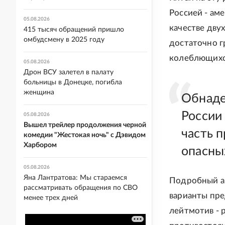
Россией - аме
05.08.2026
качестве дву
415 тысяч обращений пришло
омбудсмену в 2025 году
достаточно г
колеблющихся
05.08.2026
Дрон ВСУ залетел в палату
больницы в Донецке, погибла
женщина
Обнаде
России
05.08.2026
Вышел трейлер продолжения черной
часть 
комедии "Жестокая ночь" с Дэвидом
Харбором
опасны
05.08.2026
Яна Лантратова: Мы стараемся
Подробный ан
рассматривать обращения по СВО
варианты пре
менее трех дней
лейтмотив - 