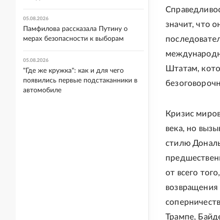
Справедливос
05.08.2026
значит, что 
Памфилова рассказала Путину о
последовател
мерах безопасности к выборам
международн
05.08.2026
Штатам, кото
"Где же кружка": как и для чего
появились первые подстаканники в
безоговорочн
автомобиле
Кризис миров
века, но выз
стилю Дональ
предшественн
от всего тог
возвращения 
соперничеств
Трампе, Байд