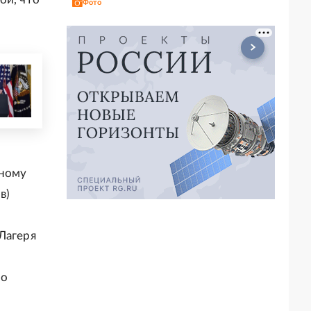
Фото
нному
в)
Лагеря
го