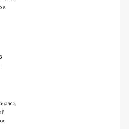
о в
в
я
ачался,
ий
ное