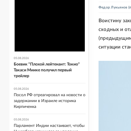
Федор Лукьянов
(
Воистину зах
сходных и от
(предыдущими
ситуации ста
05.08.2026
Боевик "Плохой лейтенант: Токио"
Такаси Миике получил первый
трейлер
05.08.2026
Посол РФ отреагировал на новости о
задержании в Израиле историка
Кирпиченка
05.08.2026
Парламент Индии настаивает, чтобы