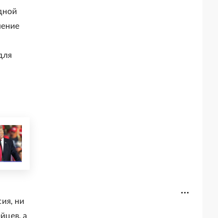
одной
ление
для
ия, ни
йцев, а