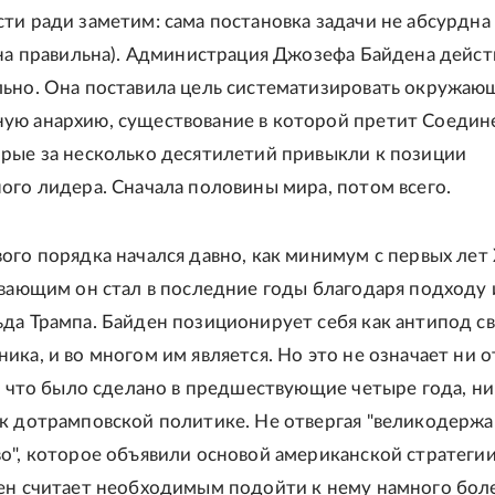
ти ради заметим: сама постановка задачи не абсурдна 
она правильна). Администрация Джозефа Байдена дейст
ьно. Она поставила цель систематизировать окружа
ую анархию, существование в которой претит Соеди
рые за несколько десятилетий привыкли к позиции
ого лидера. Сначала половины мира, потом всего.
ого порядка начался давно, как минимум с первых лет 
ывающим он стал в последние годы благодаря подходу 
да Трампа. Байден позиционирует себя как антипод с
ика, и во многом им является. Но это не означает ни о
о, что было сделано в предшествующие четыре года, ни
к дотрамповской политике. Не отвергая "великодерж
о", которое объявили основой американской стратеги
ен считает необходимым подойти к нему намного бол