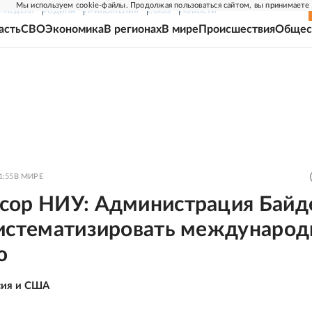
Мы используем cookie-файлы. Продолжая пользоваться сайтом, вы принимаете
Г-НЕДЕЛЯ
РОДИНА
ПРИЛОЖЕНИЯ
СОЮЗ
НОВОСТИ
асть
СВО
Экономика
В регионах
В мире
Происшествия
Общес
1:55
В МИРЕ
сор НИУ: Администрация Байд
систематизировать междунаро
ю
сия и США