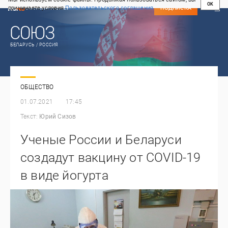
OK
принимаете условия
Пользовательского соглашения
СВЕЖИЙ НОМЕР
ПОДПИСКА
БЕЛАРУСЬ / РОССИЯ
ОБЩЕСТВО
01.07.2021
17:45
Текст:
Юрий Сизов
Ученые России и Беларуси
создадут вакцину от COVID-19
в виде йогурта