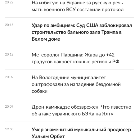
На избитую на Украине за русскую речь
20:22
мать военного ВСУ составили протокол
Удар по амбициям: Суд США заблокировал
20:15
строительство бального зала Трампа в
Белом доме
Метеоролог Паршина: Жара до +42
20:12
градусов накроет южные регионы РФ
На Вологодчине муниципалитет
20:09
оштрафовали за нападение бездомной
собаки
Дрон-камикадзе обезврежен: Что известно
20:09
об атаке украинского БЭКа на Ялту
Умер знаменитый музыкальный продюсер
19:50
Уильям Орбит