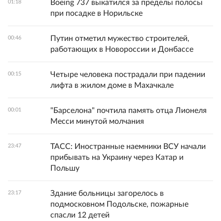
Boeing 737 выкатился за пределы полосы
01:18
при посадке в Норильске
Путин отметил мужество строителей,
00:46
работающих в Новороссии и Донбассе
Четыре человека пострадали при падении
00:15
лифта в жилом доме в Махачкале
"Барселона" почтила память отца Лионеля
00:01
Месси минутой молчания
ТАСС: Иностранные наемники ВСУ начали
23:47
прибывать на Украину через Катар и
Польшу
Здание больницы загорелось в
23:17
подмосковном Подольске, пожарные
спасли 12 детей