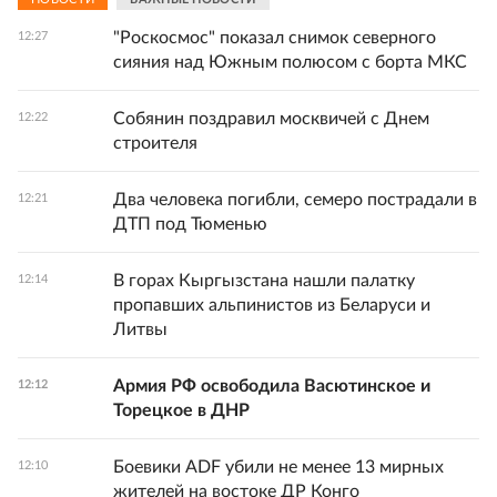
"Роскосмос" показал снимок северного
12:27
сияния над Южным полюсом с борта МКС
Собянин поздравил москвичей с Днем
12:22
строителя
Два человека погибли, семеро пострадали в
12:21
ДТП под Тюменью
В горах Кыргызстана нашли палатку
12:14
пропавших альпинистов из Беларуси и
Литвы
Армия РФ освободила Васютинское и
12:12
Торецкое в ДНР
Боевики ADF убили не менее 13 мирных
12:10
жителей на востоке ДР Конго