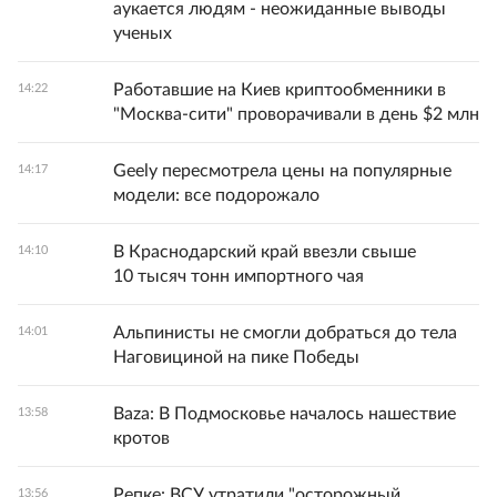
аукается людям - неожиданные выводы
ученых
Работавшие на Киев криптообменники в
14:22
"Москва-сити" проворачивали в день $2 млн
Geely пересмотрела цены на популярные
14:17
модели: все подорожало
В Краснодарский край ввезли свыше
14:10
10 тысяч тонн импортного чая
Альпинисты не смогли добраться до тела
14:01
Наговициной на пике Победы
Baza: В Подмосковье началось нашествие
13:58
кротов
Репке: ВСУ утратили "осторожный
13:56