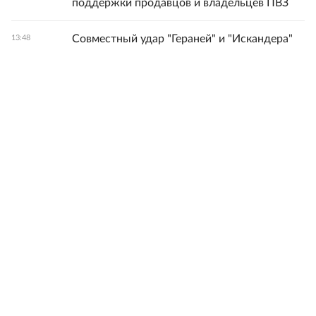
поддержки продавцов и владельцев ПВЗ
Совместный удар "Гераней" и "Искандера"
13:48
уничтожил эшелон с гаубицами и РЛС
В Казани будут судить мать из-за гибели
13:46
выпавшего из окна сына
Сотни Boeing 737 MAX будут проверены
13:45
после обнаружения трещин в старых
самолетах
Все новости