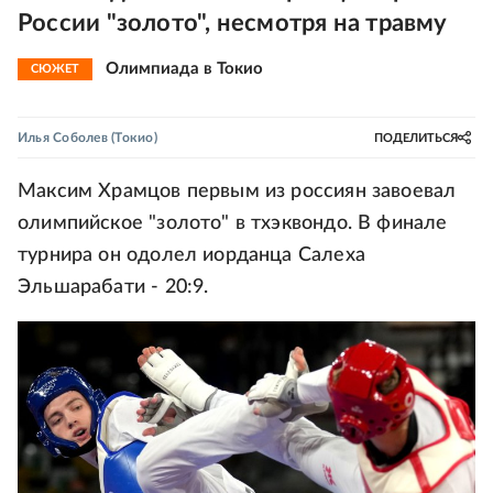
России "золото", несмотря на травму
Олимпиада в Токио
СЮЖЕТ
Илья Соболев
(Токио)
ПОДЕЛИТЬСЯ
Максим Храмцов первым из россиян завоевал
олимпийское "золото" в тхэквондо. В финале
турнира он одолел иорданца Салеха
Эльшарабати - 20:9.