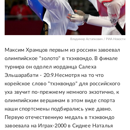
Владимир Астапкович / РИА Новости
Максим Храмцов первым из россиян завоевал
олимпийское "золото" в тхэквондо. В финале
турнира он одолел иорданца Салеха
Эльшарабати - 20:9.Несмотря на то что
корейское слово "тхэквондо" для российского
уха звучит по-прежнему немного экзотично, к
олимпийским вершинам в этом виде спорта
наши спортсмены подбирались уже давно.
Первую отечественную медаль в тхэквондо
завоевала на Играх-2000 в Сиднее Наталья