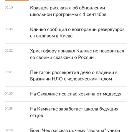
Кравцов рассказал об обновлении
06:10
школьной программы с 1 сентября
Кличко сообщил о возгорании резервуаров
05:45
с топливом в Киеве
Христофору призвал Каллас не позориться
05:22
со своими сказками о России
Пентагон рассекретил дело о падении в
05:01
Бразилии НЛО с человеческим телом
На Сахалине пес спас хозяина от медведя
04:55
На Камчатке заработает школа будущих
04:39
отцов
Боец Чех рассказал, чему "азовцы" учили
04:24