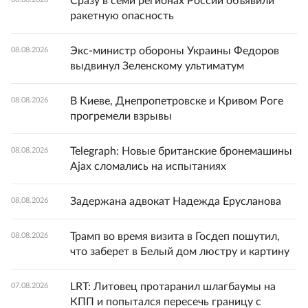
Сразу в семи регионах России объявили
ракетную опасность
Экс-министр обороны Украины Федоров
08.08.2026
выдвинул Зеленскому ультиматум
В Киеве, Днепропетровске и Кривом Роге
08.08.2026
прогремели взрывы
Telegraph: Новые британские бронемашины
08.08.2026
Ajax сломались на испытаниях
Задержана адвокат Надежда Ерусланова
08.08.2026
Трамп во время визита в Госдеп пошутил,
08.08.2026
что заберет в Белый дом люстру и картину
LRT: Литовец протаранил шлагбаумы на
07.08.2026
КПП и попытался пересечь границу с